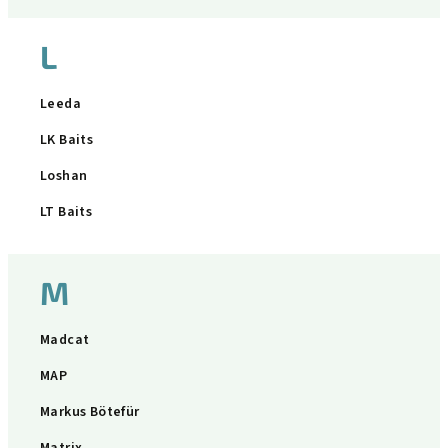
L
Leeda
LK Baits
Loshan
LT Baits
M
Madcat
MAP
Markus Bötefür