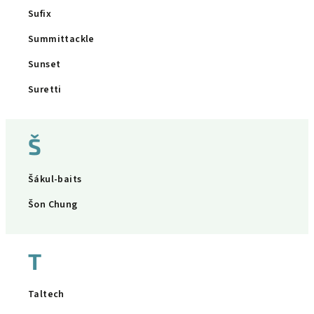
Sufix
Summittackle
Sunset
Suretti
Š
Šákul-baits
Šon Chung
T
Taltech