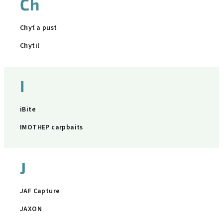
Ch
Chyť a pust
Chytil
I
iBite
IMOTHEP carpbaits
J
JAF Capture
JAXON