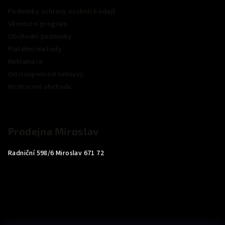
Podmínky ochrany osobních údajů
Věrnostní program
Obchodní podmínky
Platební metody
Reklamace
Odstoupení od smlouvy
Hodnocení obchodu
Prodejna Miroslav
Radniční 598/6 Miroslav 671 72