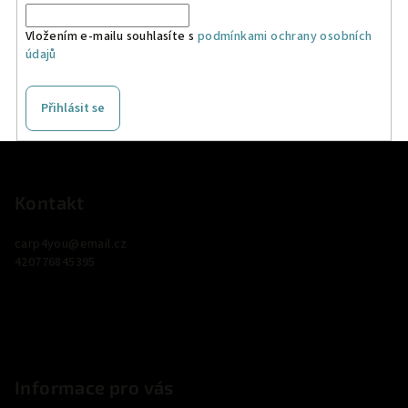
Vložením e-mailu souhlasíte s
podmínkami ochrany osobních
údajů
Přihlásit se
Z
á
p
Kontakt
a
carp4you
@
email.cz
t
420776845395
í
Informace pro vás