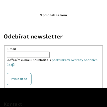
3
položek celkem
O
v
l
á
Odebírat newsletter
d
a
E-mail
c
í
Vložením e-mailu souhlasíte s
podmínkami ochrany osobních
p
údajů
r
v
k
Přihlásit se
y
v
Z
ý
á
p
p
Kontakt
i