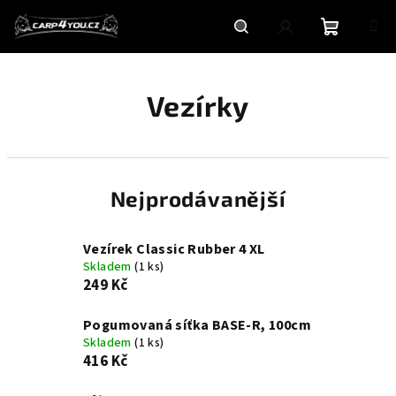
Přejít
na
obsah
Nákupní
Hledat
Přihlášení
Vezírky
košík
Nejprodávanější
Vezírek Classic Rubber 4 XL
Skladem
(1 ks)
249 Kč
Pogumovaná síťka BASE-R, 100cm
Skladem
(1 ks)
416 Kč