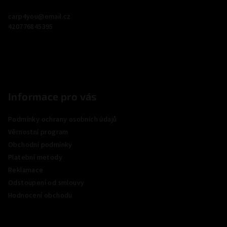
a
s
carp4you
@
email.cz
u
t
420776845395
í
Informace pro vás
Podmínky ochrany osobních údajů
Věrnostní program
Obchodní podmínky
Platební metody
Reklamace
Odstoupení od smlouvy
Hodnocení obchodu