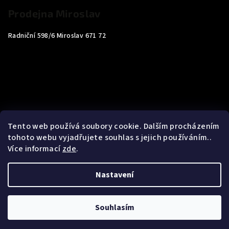
Prodejna Miroslav
Radniční 598/6 Miroslav 671 72
Tento web používá soubory cookie. Dalším procházením
tohoto webu vyjadřujete souhlas s jejich používáním..
Více informací
zde
.
Nastavení
Copyright 2026
Carp4You
. Všechna práva vyhrazena.
Souhlasím
Vytvořil Shoptet