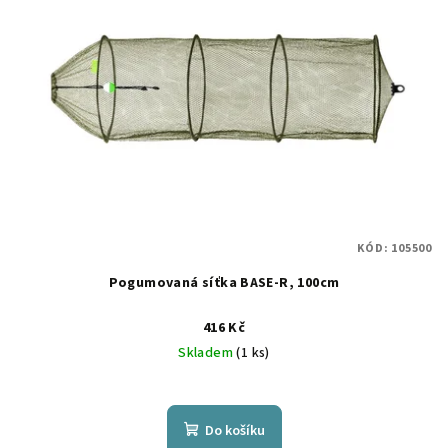
i
k
s
t
p
ů
r
o
d
u
k
t
KÓD:
105500
ů
Pogumovaná síťka BASE-R, 100cm
416 Kč
Skladem
(1 ks)
Do košíku