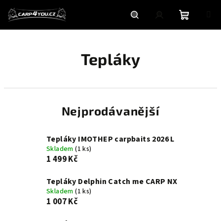
Přejít
na
obsah
Nákupní
Hledat
Přihlášení
Tepláky
košík
Nejprodávanější
Tepláky IMOTHEP carpbaits 2026 L
Skladem
(1 ks)
1 499 Kč
Tepláky Delphin Catch me CARP NX
Skladem
(1 ks)
1 007 Kč