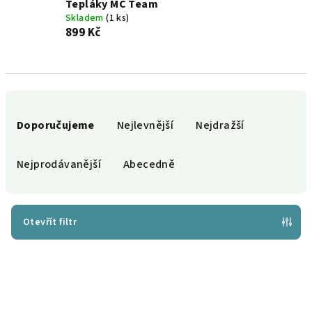
Tepláky MC Team
Skladem
(1 ks)
899 Kč
Ř
a
Doporučujeme
Nejlevnější
Nejdražší
z
e
Nejprodávanější
Abecedně
n
í
p
Otevřít filtr
r
V
o
ý
d
p
u