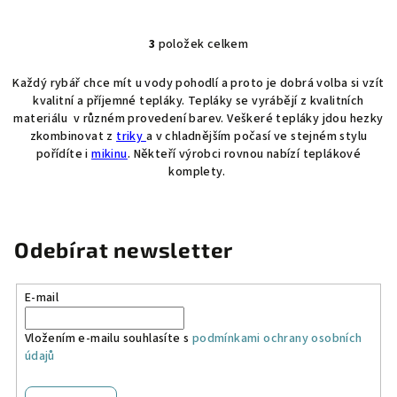
3
položek celkem
O
v
Každý rybář chce mít u vody pohodlí a proto je dobrá volba si vzít
l
kvalitní a příjemné tepláky. Tepláky se vyrábějí z kvalitních
á
materiálu v různém provedení barev. Veškeré tepláky jdou hezky
d
zkombinovat z
triky
a v chladnějším počasí ve stejném stylu
a
pořídíte i
mikinu
. Někteří výrobci rovnou nabízí teplákové
komplety.
c
í
p
r
Odebírat newsletter
v
k
y
E-mail
v
ý
Vložením e-mailu souhlasíte s
podmínkami ochrany osobních
údajů
p
i