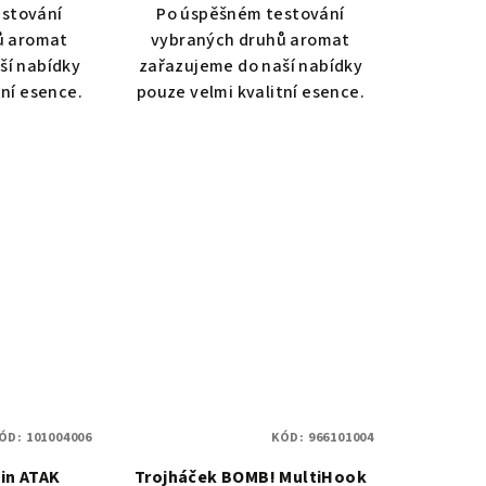
stování
Po úspěšném testování
ů aromat
vybraných druhů aromat
ší nabídky
zařazujeme do naší nabídky
tní esence.
pouze velmi kvalitní esence.
ÓD:
101004006
KÓD:
966101004
in ATAK
Trojháček BOMB! MultiHook