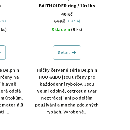
s
BAITHOLDER ring / 10+1ks
40 Kč
64 Kč
4 %)
(–37 %)
 ks)
Skladem
(9 ks)
Detail
e Delphin
Háčky červené série Delphin
rčeny na
HOOKAIDO jsou určeny pro
í hlavně
každodenní rybolov. Jsou
terá odolá
velmi odolné, ostrost a tvar
vým útokům.
neztrácejí ani po delším
z materiálů
používání a mnoha zdolaných
i....
rybách. Vyrobené...