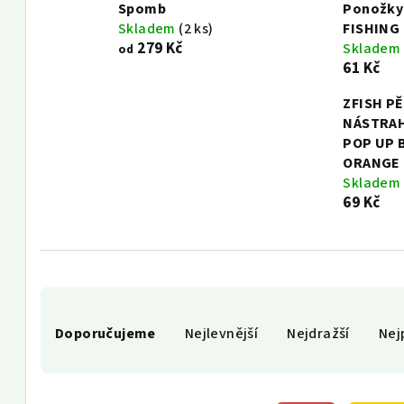
Spomb
Ponožky
Skladem
(2 ks)
FISHING
279 Kč
Skladem
od
61 Kč
ZFISH P
NÁSTRA
POP UP 
ORANGE
Skladem
69 Kč
Ř
Doporučujeme
Nejlevnější
Nejdražší
Nej
a
z