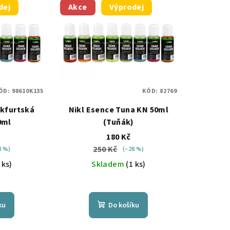
dej
Akce
Výprodej
ÓD:
98610K135
KÓD:
82769
nkfurtská
Nikl Esence Tuna KN 50ml
0ml
(Tuňák)
180 Kč
250 Kč
8 %)
(–28 %)
 ks)
Skladem
(1 ks)
ku
Do košíku