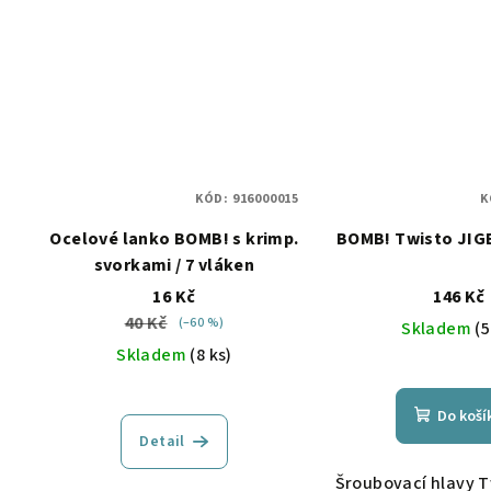
KÓD:
916000015
K
Ocelové lanko BOMB! s krimp.
BOMB! Twisto JIGE
svorkami / 7 vláken
16 Kč
146 Kč
40 Kč
(–60 %)
Skladem
(5
Skladem
(8 ks)
Do koší
Detail
Šroubovací hlavy T