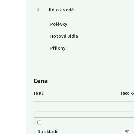
Jídlo k vodě
Polévky
Hotová Jídla
Přílohy
Cena
16
Kč
1500
K
Na skladě
47