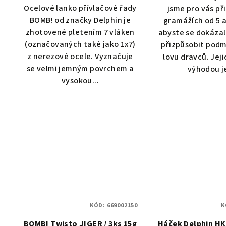
Ocelové lanko přívlačové řady
jsme pro vás při
BOMB! od značky Delphin je
gramážích od 5 a
zhotovené pletením 7 vláken
abyste se dokázal
(označovaných také jako 1x7)
přizpůsobit podm
z nerezové ocele. Vyznačuje
lovu dravců. Jej
se velmi jemným povrchem a
výhodou je
vysokou...
KÓD:
669002150
K
BOMB! Twisto JIGER / 3ks 15g
Háček Delphin H