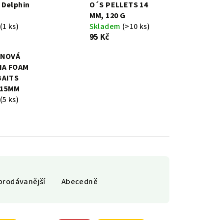
 Delphin
O´S PELLETS 14
MM, 120 G
(1 ks)
Skladem
(>10 ks)
95 Kč
ĚNOVÁ
HA FOAM
BAITS
 15MM
(5 ks)
prodávanější
Abecedně