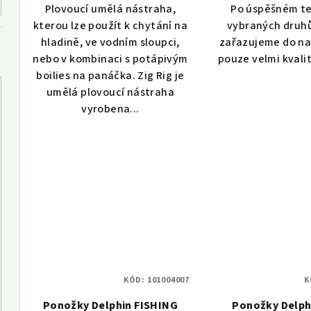
ů
Plovoucí umělá nástraha,
Po úspěšném te
kterou lze použít k chytání na
vybraných druh
hladině, ve vodním sloupci,
zařazujeme do na
nebo v kombinaci s potápivým
pouze velmi kvali
boilies na panáčka. Zig Rig je
umělá plovoucí nástraha
vyrobena...
KÓD:
101004007
K
Ponožky Delphin FISHING
Ponožky Delph