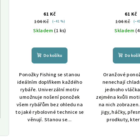
61 Kč
61 Kč
104 Kč
104 Kč
(–41 %)
(–4
Skladem
(1 ks)
Skladem
(4
Do košíku
Do koší
Ponožky Fishing se stanou
Oranžové pono
ideálním doplňkem každého
nenechají chlad
rybáře. Univerzální motiv
jednoho vláčka
umožnuje nošení ponožek
zejména kvůli moti
všem rybářům bez ohledu na
na nich zobrazen.
to jaké rybolovné technice se
jigy, háčky, přes
věnují. Stanou se...
prodkuty, kter