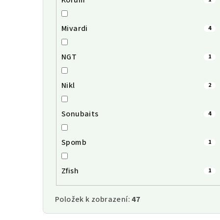
Korum
Mivardi
4
NGT
1
Nikl
2
Sonubaits
4
Spomb
1
Zfish
1
Položek k zobrazení:
47