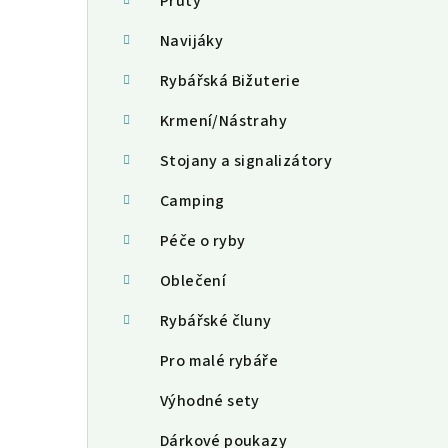
a
Pruty
n
Navijáky
n
Rybářská Bižuterie
í
Krmení/Nástrahy
p
Stojany a signalizátory
a
Camping
n
Péče o ryby
e
Oblečení
l
Rybářské čluny
Pro malé rybáře
Výhodné sety
Dárkové poukazy