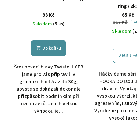
ring / 2k
93 Kč
65 Kč
117 Kč
(–4
Skladem
(5 ks)
Skladem
(2
Do košíku
Detail
Šroubovací hlavy Twisto JIGER
Háčky černé séri
jsme pro vás připravili v
HOOKAIDO jsou u
gramážích od 5 až do 30g,
dravce. Vynikaj
abyste se dokázali dokonale
vysokou výdrží, k
přizpůsobit podmínkám při
agresivním, i silo
lovu dravců. Jejich velkou
Vyrobené jsou jen 
výhodou je...
vysoké jakost