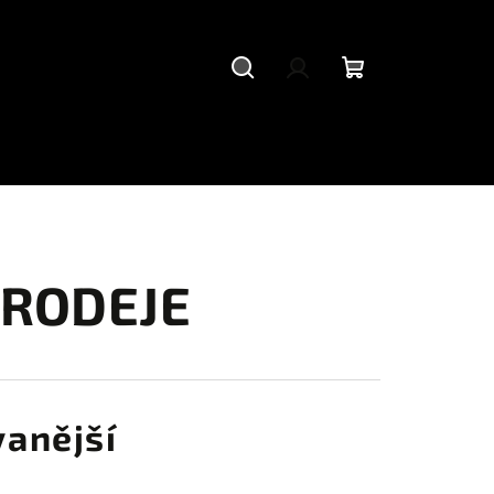
Hledat
Přihlášení
Nákupní
košík
PRODEJE
anější