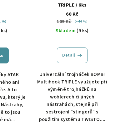
TRIPLE / 6ks
60 Kč
109 Kč
1 %)
(–44 %)
 ks)
Skladem
(9 ks)
Detail
ku
Univerzální trojháček BOMB!
žky ATAK
Multihook TRIPLE využijete při
ného ani
výměně trojháčků na
ře. A to
woblerech či jiných
vu, který je
nástrahách, stejně při
 Nástrahy,
sestrojení "stingerů" s
ně to jsou
použitím systému TWISTO....
é má...