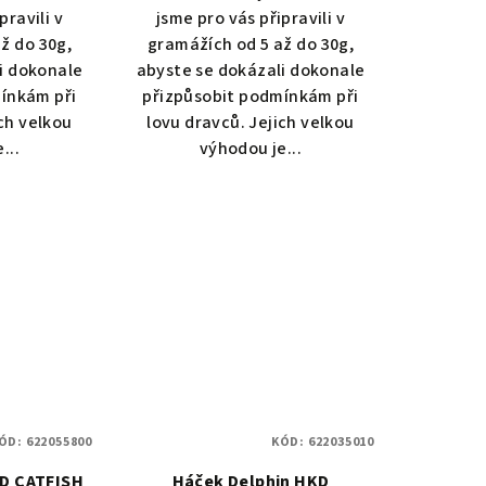
pravili v
jsme pro vás připravili v
ž do 30g,
gramážích od 5 až do 30g,
i dokonale
abyste se dokázali dokonale
ínkám při
přizpůsobit podmínkám při
ich velkou
lovu dravců. Jejich velkou
...
výhodou je...
ÓD:
622055800
KÓD:
622035010
KD CATFISH
Háček Delphin HKD