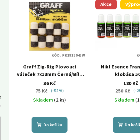
V
e
Akce
Výpro
ý
n
p
í
i
p
s
r
KÓD:
PK29130-BW
K
p
o
Graff Zig-Rig Plovoucí
Nikl Esence Fra
r
d
váleček 7x13mm Černá/Bílá
klobása 5
o
10ks
36 Kč
180 Kč
u
75 Kč
250 Kč
(–52 %)
(–2
d
k
č
Skladem
(2 ks)
Skladem
(1
u
t
k
ů
Do košíku
Do koší
t