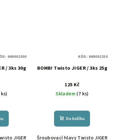
ÓD:
669002300
KÓD:
669002250
R / 3ks 30g
BOMB! Twisto JIGER / 3ks 25g
125 Kč
 ks)
Skladem
(7 ks)
ku
Do košíku
wisto JIGER
Šroubovací hlavy Twisto JIGER