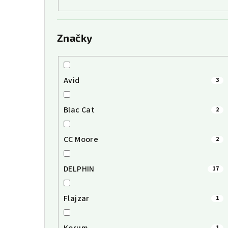
Značky
Avid
3
Blac Cat
2
CC Moore
2
DELPHIN
17
Flajzar
1
1