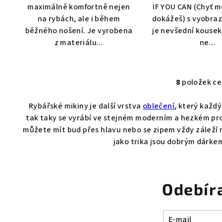
maximálně komfortně nejen
IF YOU CAN (Chyť m
na rybách, ale i během
dokážeš) s vyobra
běžného nošení. Je vyrobena
je nevšední kousek
z materiálu...
ne...
8
položek c
O
v
Rybářské mikiny je další vrstva
oblečení
, který každ
l
tak taky se vyrábí ve stejném moderním a hezkém pr
á
můžete mít bud přes hlavu nebo se zipem vždy záleží na
jako trika jsou dobrým dárke
d
a
c
í
Odebír
p
r
E-mail