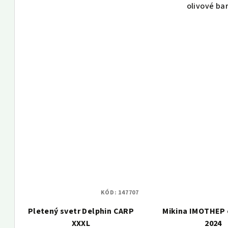
ů
olivové ba
KÓD:
147707
Pletený svetr Delphin CARP
Mikina IMOTHEP 
XXXL
2024