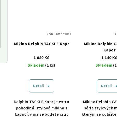
KÓD:
101001885
K
Mikina Delphin TACKLE Kapr
Mikina Delphin 
Kapor
1 080 Kč
1 140 K
Skladem
(1 ks)
Skladem
(1
Detail
Detail
Delphin TACKLE Kapr je extra
Mikina Delphin CA
pohodlná, stylová mikina s
série stylových m
kapucí, v níž se budete cítit
kterým se odlišít