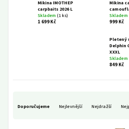
Mikina IMOTHEP
Mikina 
carpbaits 2026 L
camoufl
Skladem
(1 ks)
Skladem
1 699 Kč
999 Kč
Pletený 
Delphin
XXXL
Skladem
849 Kč
Ř
Doporučujeme
Nejlevnější
Nejdražší
Nej
a
z