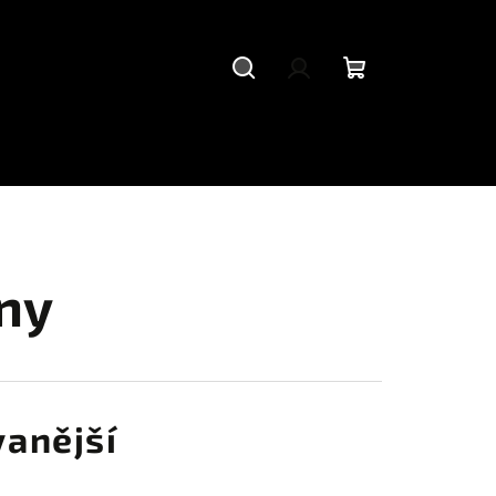
Hledat
Přihlášení
Nákupní
košík
ny
anější