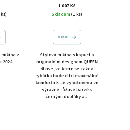
č
1 007 Kč
 ks)
Skladem
(1 ks)
Detail
á mikina z
Stylová mikina s kapucí a
k 2024
originálním designem QUEEN
4Love, ve které se každá
rybářka bude cítit maximálně
komfortně. Je vyhotovena ve
výrazné růžové barvě s
černými doplňky a...