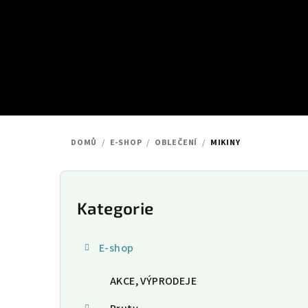
Přejít
na
obsah
DOMŮ
/
E-SHOP
/
OBLEČENÍ
/
MIKINY
P
o
Kategorie
Přeskočit
kategorie
s
E-shop
t
AKCE, VÝPRODEJE
r