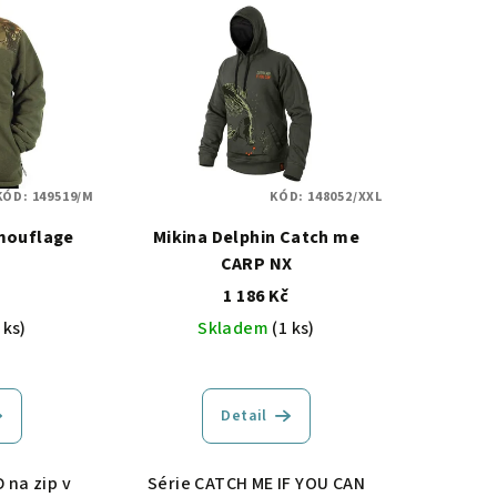
KÓD:
149519/M
KÓD:
148052/XXL
mouflage
Mikina Delphin Catch me
CARP NX
1 186 Kč
 ks)
Skladem
(1 ks)
Detail
 na zip v
Série CATCH ME IF YOU CAN