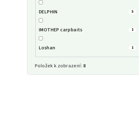
DELPHIN
5
IMOTHEP carpbaits
1
Loshan
1
Položek k zobrazení:
8