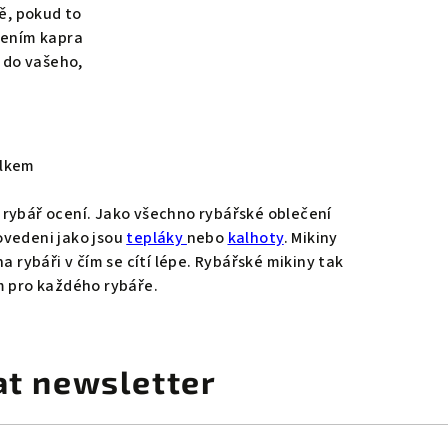
ě, pokud to
zením kapra
 do vašeho,
elkem
ý rybář ocení. Jako všechno rybářské oblečení
ovedeni jako jsou
tepláky
nebo
kalhoty
. Mikiny
 rybáři v čím se cítí lépe. Rybářské mikiny tak
m pro každého rybáře.
at newsletter