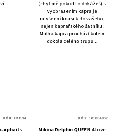
rvě.
(chyť mě pokud to dokážeš) s
vyobrazením kapra je
nevšední kousek do vašeho,
nejen kaprařského šatníku.
Malba kapra prochází kolem
dokola celého trupu...
KÓD:
IMO/M
KÓD:
101004902
carpbaits
Mikina Delphin QUEEN 4Love