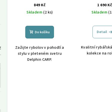
849 Kč
1 690 K
Skladem
(2 ks)
Skladem
(1
Detail
Do košíku
Kvalitní rybářsk
Zažijte rybolov v pohodlí a
č
kolekce na ro
stylu v pleteném svetru
Delphin CARP.