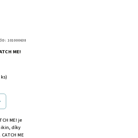
ÓD:
101000638
CATCH ME!
č
 ks)
TCH ME! je
ikin, díky
e. CATCH ME