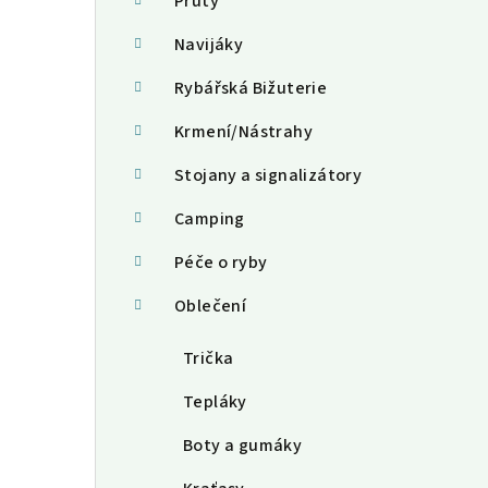
a
Pruty
n
Navijáky
n
Rybářská Bižuterie
í
Krmení/Nástrahy
p
Stojany a signalizátory
a
Camping
n
Péče o ryby
e
Oblečení
l
Trička
Tepláky
Boty a gumáky