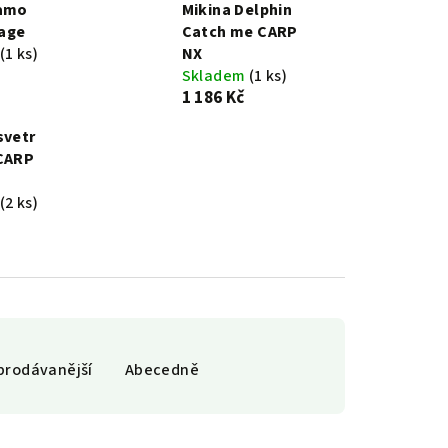
camo
Mikina Delphin
age
Catch me CARP
(1 ks)
NX
Skladem
(1 ks)
1 186 Kč
svetr
 CARP
(2 ks)
prodávanější
Abecedně