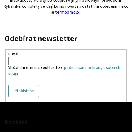
maskáčová, ale dají se koupit i v jiným barevným provedení.
c
Rybářské komplety se dají kombinovat i s ostatním oblečením jako
í
je
termoprádlo
.
p
r
v
k
Odebírat newsletter
y
v
E-mail
ý
p
Vložením e-mailu souhlasíte s
podmínkami ochrany osobních
i
údajů
s
u
Přihlásit se
Z
á
p
Kontakt
a