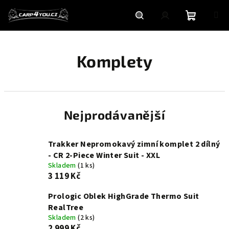
Přejít
na
obsah
Nákupní
Hledat
Přihlášení
Komplety
košík
Nejprodávanější
Trakker Nepromokavý zimní komplet 2 dílný
- CR 2-Piece Winter Suit - XXL
Skladem
(1 ks)
3 119 Kč
Prologic Oblek HighGrade Thermo Suit
RealTree
Skladem
(2 ks)
2 999 Kč