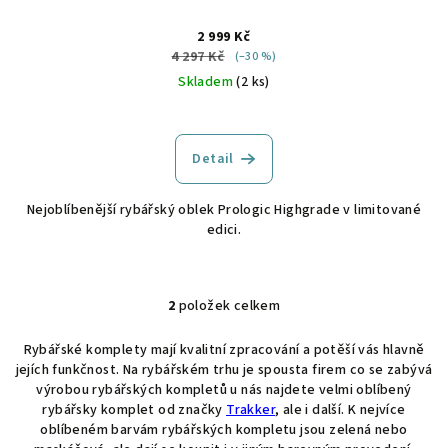
2 999 Kč
4 297 Kč
(–30 %)
Skladem
(2 ks)
Detail
Nejoblíbenější rybářský oblek Prologic Highgrade v limitované
edici.
2
položek celkem
O
v
Rybářské komplety mají kvalitní zpracování a potěší vás hlavně
l
jejích funkčnost. Na rybářském trhu je spousta firem co se zabývá
á
výrobou rybářských kompletů u nás najdete velmi oblíbený
d
rybářsky komplet od značky
Trakker
, ale i další. K nejvíce
a
oblíbeném barvám rybářských kompletu jsou zelená nebo