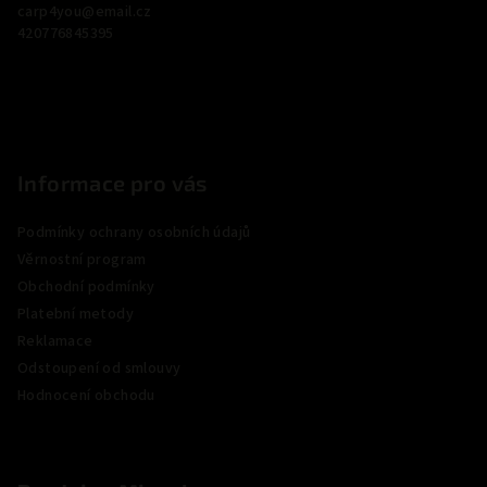
carp4you
@
email.cz
t
420776845395
í
Informace pro vás
Podmínky ochrany osobních údajů
Věrnostní program
Obchodní podmínky
Platební metody
Reklamace
Odstoupení od smlouvy
Hodnocení obchodu