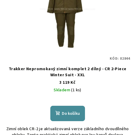
p
ů
r
o
d
u
k
t
KÓD:
82844
ů
Trakker Nepromokavý zimní komplet 2 dílný - CR 2-Piece
Winter Suit - XXL
3 119 Kč
Skladem
(1 ks)
Do košíku
Zimní oblek CR-2 je aktualizovaná verze základního dvoudílného
obleku. Tento praktický zimní oblek pro lov kaprů doslova