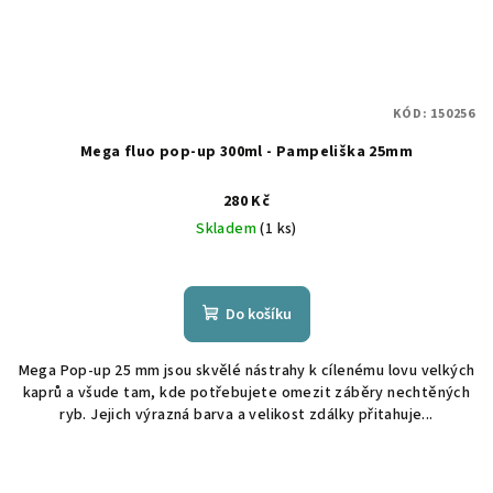
KÓD:
150256
Mega fluo pop-up 300ml - Pampeliška 25mm
280 Kč
Skladem
(1 ks)
Do košíku
Mega Pop-up 25 mm jsou skvělé nástrahy k cílenému lovu velkých
kaprů a všude tam, kde potřebujete omezit záběry nechtěných
ryb. Jejich výrazná barva a velikost zdálky přitahuje...