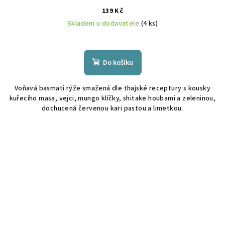
139 Kč
Skladem u dodavatele
(4 ks)
Do košíku
Voňavá basmati rýže smažená dle thajské receptury s kousky
kuřecího masa, vejci, mungo klíčky, shitake houbami a zeleninou,
dochucená červenou kari pastou a limetkou.