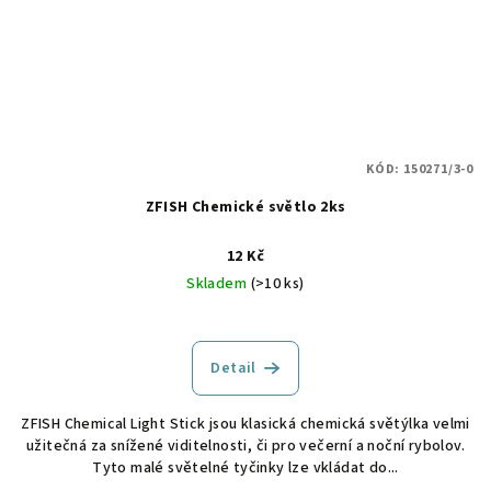
KÓD:
150271/3-0
ZFISH Chemické světlo 2ks
12 Kč
Skladem
(>10 ks)
Detail
ZFISH Chemical Light Stick jsou klasická chemická světýlka velmi
užitečná za snížené viditelnosti, či pro večerní a noční rybolov.
Tyto malé světelné tyčinky lze vkládat do...