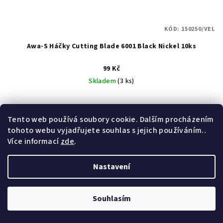
KÓD:
150250/VEL
Awa-S Háčky Cutting Blade 6001 Black Nickel 10ks
99 Kč
Skladem
(3 ks)
Tento web používá soubory cookie. Dalším procházením
Detail
tohoto webu vyjadřujete souhlas s jejich používáním..
Více informací
zde
.
NEJŠETRNĚJŠÍ HÁČKY NA TRHU! První boilie háčky s
CUTTINGOVOU špičkou bez protihrotu.
Nastavení
Souhlasím