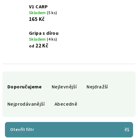
V1 CARP
Skladem
(5 ks)
165 Kč
Gripa s dírou
Skladem
(4 ks)
22 Kč
od
Ř
a
Doporučujeme
Nejlevnější
Nejdražší
z
e
Nejprodávanější
Abecedně
n
í
p
Otevřít filtr