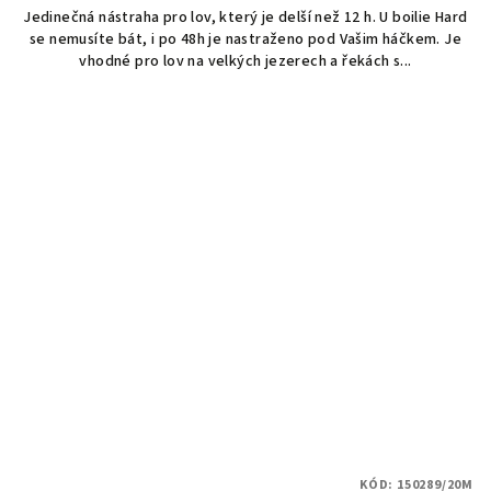
Jedinečná nástraha pro lov, který je delší než 12 h. U boilie Hard
se nemusíte bát, i po 48h je nastraženo pod Vašim háčkem. Je
vhodné pro lov na velkých jezerech a řekách s...
KÓD:
150289/20M