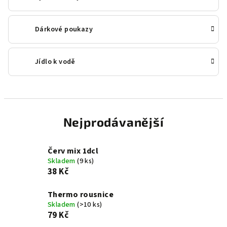
Dárkové poukazy
Jídlo k vodě
Nejprodávanější
Červ mix 1dcl
Skladem
(9 ks)
38 Kč
Thermo rousnice
Skladem
(>10 ks)
79 Kč