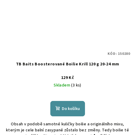
KÓD:
150280
TB Baits Boosterované Boilie Krill 120 g 20-24 mm
129 Kč
Skladem
(3 ks)
Do košíku
Obsah v podobě samotné kuličky boilie a originálního mixu,
kterým je cele balní zasypané zůstalo bez změny. Tedy boilie té