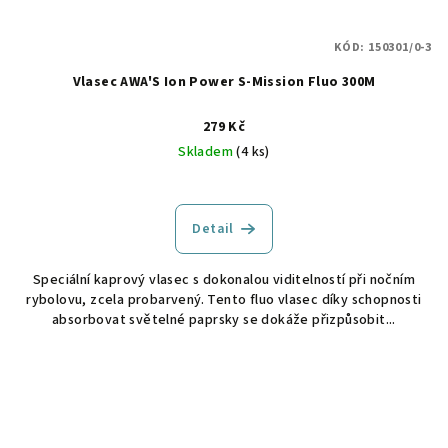
KÓD:
150301/0-3
Vlasec AWA'S Ion Power S-Mission Fluo 300M
279 Kč
Skladem
(4 ks)
Detail
Speciální kaprový vlasec s dokonalou viditelností při nočním
rybolovu, zcela probarvený. Tento fluo vlasec díky schopnosti
absorbovat světelné paprsky se dokáže přizpůsobit...