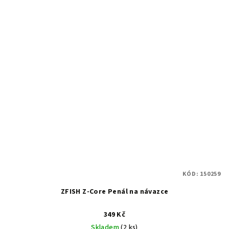
KÓD:
150259
ZFISH Z-Core Penál na návazce
349 Kč
Skladem
(2 ks)