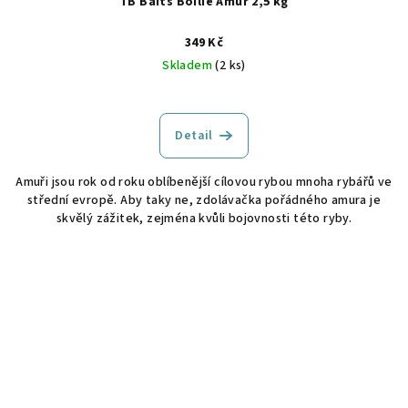
TB Baits Boilie Amur 2,5 kg
349 Kč
Skladem
(2 ks)
Detail
Amuři jsou rok od roku oblíbenější cílovou rybou mnoha rybářů ve
střední evropě. Aby taky ne, zdolávačka pořádného amura je
skvělý zážitek, zejména kvůli bojovnosti této ryby.