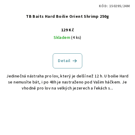
KÓD:
150295/24M
TB Baits Hard Boilie Orient Shrimp 250g
129 Kč
Skladem
(4 ks)
Detail
Jedinečná nástraha pro lov, který je delší než 12 h. U boilie Hard
se nemusíte bát, i po 48h je nastraženo pod Vašim háčkem. Je
vhodné pro lov na velkých jezerech a řekách s...