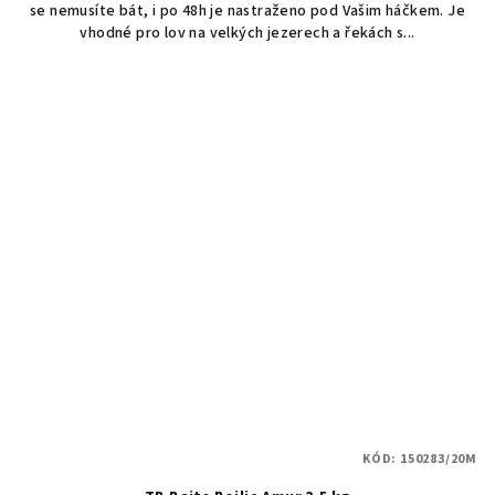
se nemusíte bát, i po 48h je nastraženo pod Vašim háčkem. Je
vhodné pro lov na velkých jezerech a řekách s...
KÓD:
150283/20M