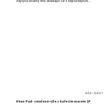
nejvyšší kvality mix skládající se z nejrůznějších...
KÓD:
150277
Khao Pad- smažená rýže s kuřecím masem 1P