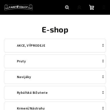
Přejít
na
obsah
Nákupní
Hledat
Přihlášení
E-shop
košík
AKCE, VÝPRODEJE
Pruty
Navijáky
Rybářská Bižuterie
Krmení/Nástrahy