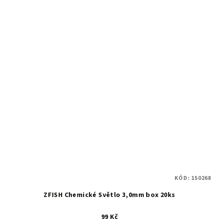
KÓD:
150268
ZFISH Chemické Světlo 3,0mm box 20ks
99 Kč