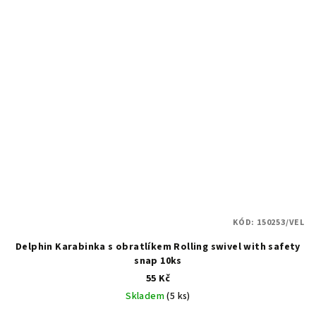
KÓD:
150253/VEL
Delphin Karabinka s obratlíkem Rolling swivel with safety
snap 10ks
55 Kč
Skladem
(5 ks)