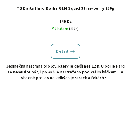
TB Baits Hard Boilie GLM Squid Strawberry 250g
149 Kč
Skladem
(4 ks)
Detail
Jedinečná nástraha pro lov, který je delší než 12 h. U boilie Hard
se nemusíte bát, i po 48h je nastraženo pod Vašim háčkem. Je
vhodné pro lov na velkých jezerech a řekách s...