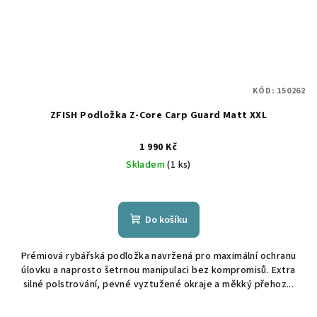
KÓD:
150262
ZFISH Podložka Z-Core Carp Guard Matt XXL
1 990 Kč
Skladem
(1 ks)
Do košíku
Prémiová rybářská podložka navržená pro maximální ochranu
úlovku a naprosto šetrnou manipulaci bez kompromisů. Extra
silné polstrování, pevné vyztužené okraje a měkký přehoz...