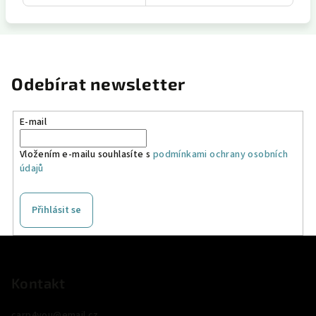
Odebírat newsletter
E-mail
Vložením e-mailu souhlasíte s
podmínkami ochrany osobních
údajů
Přihlásit se
Z
á
p
Kontakt
a
carp4you
@
email.cz