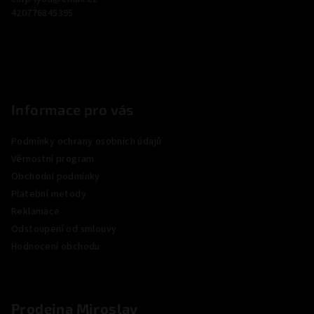
t
420776845395
í
Informace pro vás
Podmínky ochrany osobních údajů
Věrnostní program
Obchodní podmínky
Platební metody
Reklamace
Odstoupení od smlouvy
Hodnocení obchodu
Prodejna Miroslav