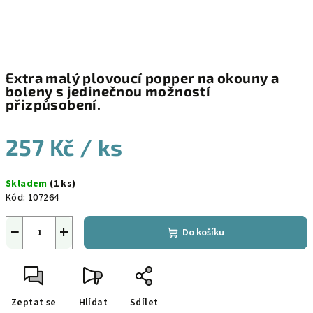
Extra malý plovoucí popper na okouny a
boleny s jedinečnou možností
přizpůsobení.
257 Kč
/ ks
Měrná
Skladem
(1 ks)
cena:
Kód:
107264
−
+
Do košíku
Zeptat se
Hlídat
Sdílet