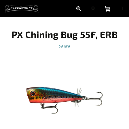
Přejít
na
obsah
Nákupní
Hledat
Přihlášení
PX Chining Bug 55F, ERB
košík
DAIWA