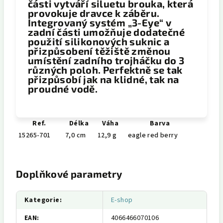
části vytváří siluetu brouka, která
provokuje dravce k záběru.
Integrovaný systém „3-Eye“ v
zadní části umožňuje dodatečné
použití silikonových suknic a
přizpůsobení těžiště změnou
umístění zadního trojháčku do 3
různých poloh. Perfektně se tak
přizpůsobí jak na klidné, tak na
proudné vodě.
Ref.
Délka
Váha
Barva
15265-701
7,0 cm
12,9 g
eagle red berry
Doplňkové parametry
Kategorie
:
E-shop
EAN
:
4066466070106