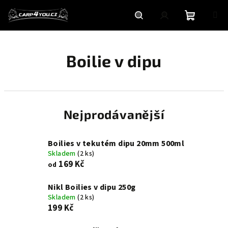
Přejít
na
obsah
Nákupní
Hledat
Přihlášení
Boilie v dipu
košík
Nejprodávanější
Boilies v tekutém dipu 20mm 500ml
Skladem
(2 ks)
169 Kč
od
Nikl Boilies v dipu 250g
Skladem
(2 ks)
199 Kč