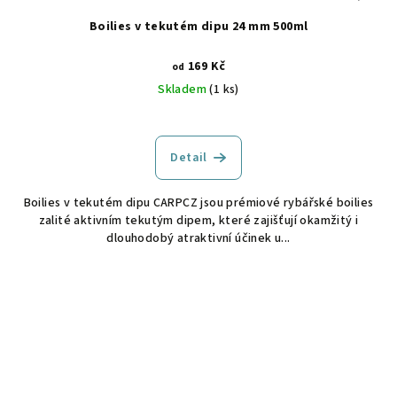
Boilies v tekutém dipu 24 mm 500ml
169 Kč
od
Skladem
(1 ks)
Detail
Boilies v tekutém dipu CARPCZ jsou prémiové rybářské boilies
zalité aktivním tekutým dipem, které zajišťují okamžitý i
dlouhodobý atraktivní účinek u...