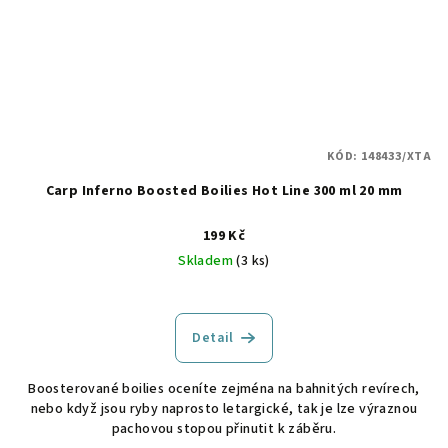
KÓD:
148433/XTA
Carp Inferno Boosted Boilies Hot Line 300 ml 20 mm
199 Kč
Skladem
(3 ks)
Detail
Boosterované boilies oceníte zejména na bahnitých revírech,
nebo když jsou ryby naprosto letargické, tak je lze výraznou
pachovou stopou přinutit k záběru.