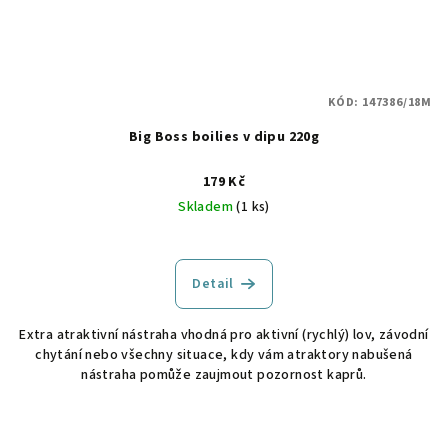
KÓD:
147386/18M
Big Boss boilies v dipu 220g
179 Kč
Skladem
(1 ks)
Detail
Extra atraktivní nástraha vhodná pro aktivní (rychlý) lov, závodní
chytání nebo všechny situace, kdy vám atraktory nabušená
nástraha pomůže zaujmout pozornost kaprů.