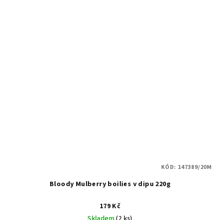
KÓD:
147389/20M
Bloody Mulberry boilies v dipu 220g
179 Kč
Skladem
(2 ks)