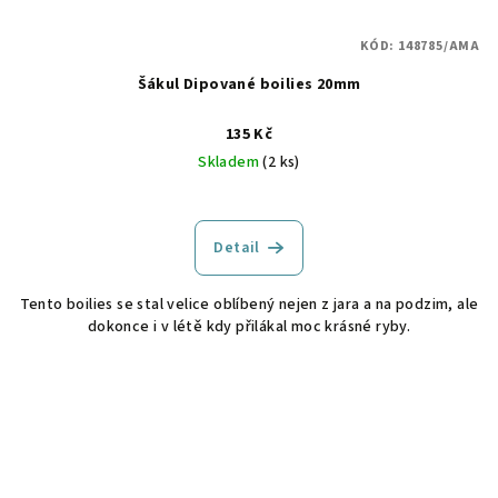
KÓD:
148785/AMA
Šákul Dipované boilies 20mm
135 Kč
Skladem
(2 ks)
Detail
Tento boilies se stal velice oblíbený nejen z jara a na podzim, ale
dokonce i v létě kdy přilákal moc krásné ryby.