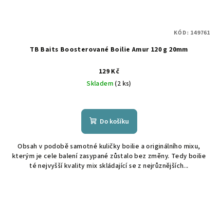
KÓD:
149761
TB Baits Boosterované Boilie Amur 120 g 20mm
129 Kč
Skladem
(2 ks)
Do košíku
Obsah v podobě samotné kuličky boilie a originálního mixu,
kterým je cele balení zasypané zůstalo bez změny. Tedy boilie
té nejvyšší kvality mix skládající se z nejrůznějších...