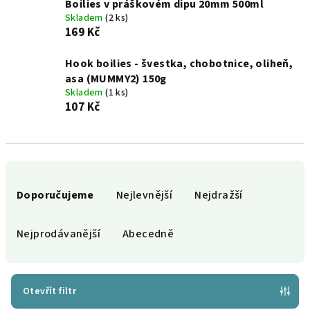
Boilies v práškovém dipu 20mm 500ml
Skladem
(2 ks)
169 Kč
Hook boilies - švestka, chobotnice, oliheň,
asa (MUMMY2) 150g
Skladem
(1 ks)
107 Kč
Ř
a
Doporučujeme
Nejlevnější
Nejdražší
z
e
Nejprodávanější
Abecedně
n
í
p
Otevřít filtr