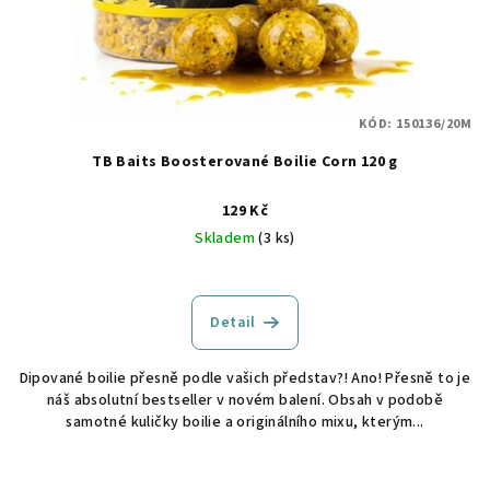
KÓD:
150136/20M
TB Baits Boosterované Boilie Corn 120 g
129 Kč
Skladem
(3 ks)
Detail
Dipované boilie přesně podle vašich představ?! Ano! Přesně to je
náš absolutní bestseller v novém balení. Obsah v podobě
samotné kuličky boilie a originálního mixu, kterým...