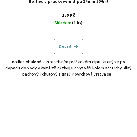
Boilies v práškovém dipu 24mm 500ml
169 Kč
Skladem
(1 ks)
Detail
Boilies obalené v intenzivním práškovém dipu, který se po
dopadu do vody okamžitě aktivuje a vytváří kolem nástrahy silný
pachový i chuťový signál. Povrchová vrstva se...