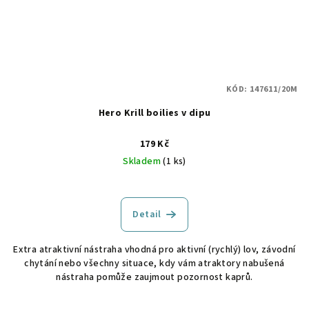
KÓD:
147611/20M
Hero Krill boilies v dipu
179 Kč
Skladem
(1 ks)
Detail
Extra atraktivní nástraha vhodná pro aktivní (rychlý) lov, závodní
chytání nebo všechny situace, kdy vám atraktory nabušená
nástraha pomůže zaujmout pozornost kaprů.