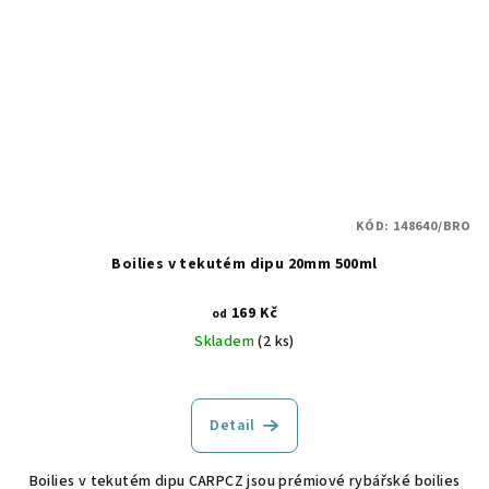
KÓD:
148640/BRO
Boilies v tekutém dipu 20mm 500ml
169 Kč
od
Skladem
(2 ks)
Detail
Boilies v tekutém dipu CARPCZ jsou prémiové rybářské boilies