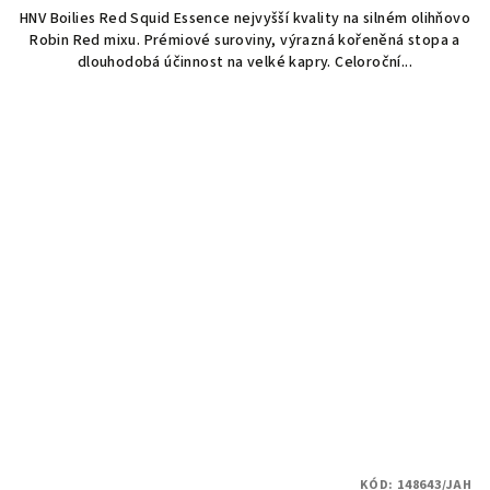
HNV Boilies Red Squid Essence nejvyšší kvality na silném olihňovo
Robin Red mixu. Prémiové suroviny, výrazná kořeněná stopa a
dlouhodobá účinnost na velké kapry. Celoroční...
KÓD:
148643/JAH