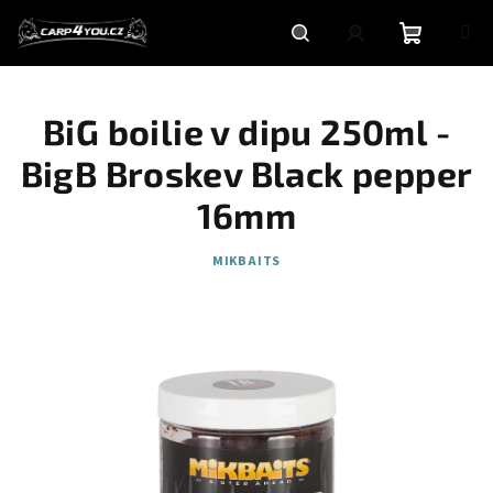
Přejít
na
obsah
Nákupní
Hledat
Přihlášení
BiG boilie v dipu 250ml -
košík
BigB Broskev Black pepper
16mm
MIKBAITS