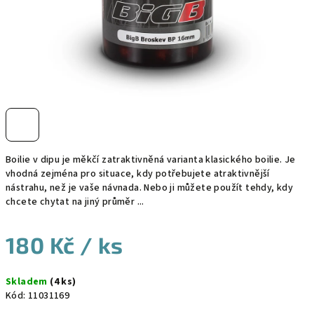
Boilie v dipu je měkčí zatraktivněná varianta klasického boilie. Je
vhodná zejména pro situace, kdy potřebujete atraktivnější
nástrahu, než je vaše návnada. Nebo ji můžete použít tehdy, kdy
chcete chytat na jiný průměr ...
180 Kč
/ ks
Měrná
Skladem
(4 ks)
cena:
Kód:
11031169