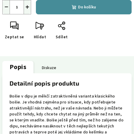
−
+
Do košíku
Zeptat se
Hlídat
Sdílet
Popis
Diskuze
Detailní popis produktu
Boilie v dipu je měkčí zatraktivněná varianta klasického
boilie. Je vhodná zejména pro situace, kdy potřebujete
atraktivnější nástrahu, než je vaše návnada. Nebo ji můžete
použít tehdy, kdy chcete chytat na jiný průměr než na ten,
se kterým vnadíte. Boilie ještě před tím, než ho zalijeme do
dipu, necháváme nasáknout v těch nejlepších tekutých
potravách a teprve poté jej vkládáme do kelímku a