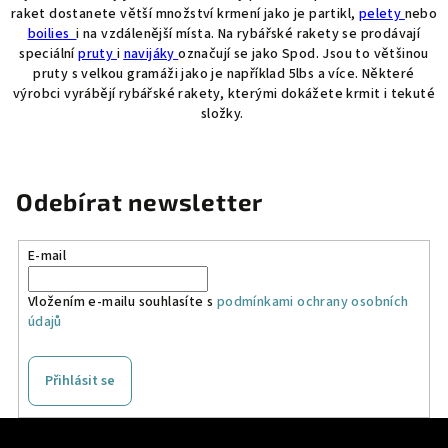
l
raket dostanete větší množství krmení jako je partikl,
pelety
nebo
á
boilies
i na vzdálenější místa. Na rybářské rakety se prodávají
d
speciální
pruty
i
navijáky
označují se jako Spod. Jsou to většinou
a
pruty s velkou gramáži jako je například 5lbs a více. Některé
výrobci vyrábějí rybářské rakety, kterými dokážete krmit i tekuté
c
složky.
í
p
r
v
Odebírat newsletter
k
y
E-mail
v
ý
Vložením e-mailu souhlasíte s
podmínkami ochrany osobních
p
údajů
i
s
u
Přihlásit se
Z