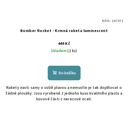
KÓD:
147371
Bomber Rocket - Krmná raketa luminescent
449 Kč
Skladem
(2 ks)
Do košíku
Rakety navíc samy o sobě plavou a nemusíte je tak doplňovat o
žádné plováky. Jsou vyrobené z jednoho kusu kvalitního plastu a
kovové části z nerezové oceli.