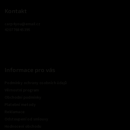
á
p
Kontakt
a
carp4you
@
email.cz
t
420776845395
í
Informace pro vás
Podmínky ochrany osobních údajů
Věrnostní program
Obchodní podmínky
Platební metody
Reklamace
Odstoupení od smlouvy
Hodnocení obchodu