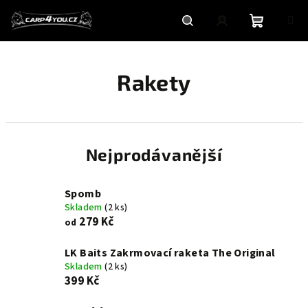
Přejít
na
obsah
Nákupní
Hledat
Přihlášení
Rakety
košík
Nejprodávanější
Spomb
Skladem
(2 ks)
279 Kč
od
LK Baits Zakrmovací raketa The Original
Skladem
(2 ks)
399 Kč