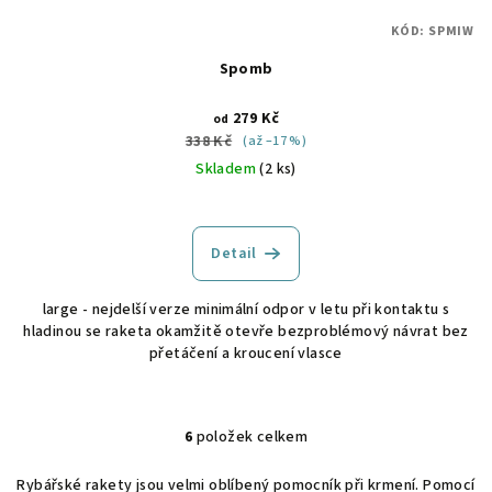
KÓD:
SPMIW
Spomb
279 Kč
od
338 Kč
(až –17 %)
Skladem
(2 ks)
Detail
large - nejdelší verze minimální odpor v letu při kontaktu s
hladinou se raketa okamžitě otevře bezproblémový návrat bez
přetáčení a kroucení vlasce
6
položek celkem
O
v
Rybářské rakety jsou velmi oblíbený pomocník při krmení. Pomocí