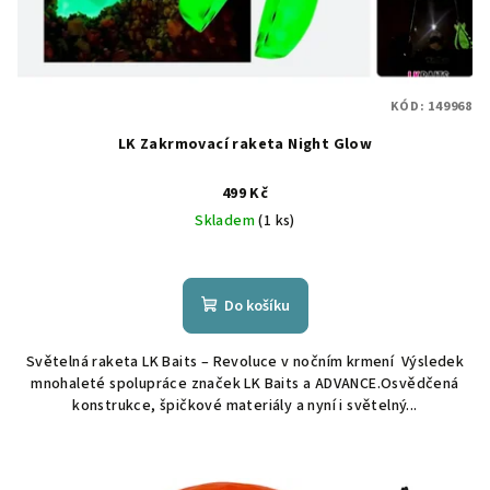
KÓD:
149968
LK Zakrmovací raketa Night Glow
499 Kč
Skladem
(1 ks)
Do košíku
Světelná raketa LK Baits – Revoluce v nočním krmení Výsledek
mnohaleté spolupráce značek LK Baits a ADVANCE.Osvědčená
konstrukce, špičkové materiály a nyní i světelný...