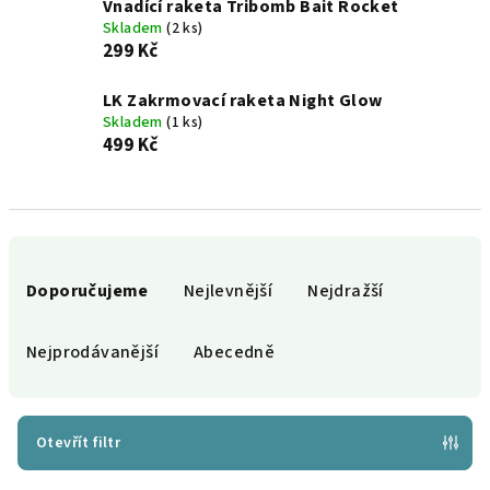
Vnadící raketa Tribomb Bait Rocket
Skladem
(2 ks)
299 Kč
LK Zakrmovací raketa Night Glow
Skladem
(1 ks)
499 Kč
Ř
a
Doporučujeme
Nejlevnější
Nejdražší
z
e
Nejprodávanější
Abecedně
n
í
p
Otevřít filtr
r