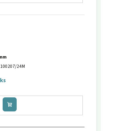
4mm
100207/24M
 ks
Do
košíku