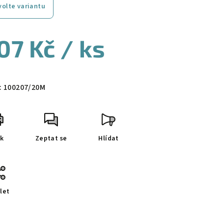
volte variantu
07 Kč
/ ks
ná
a:
:
100207/20M
sk
Zeptat se
Hlídat
let