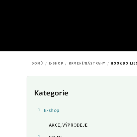
Přejít
na
obsah
DOMŮ
/
E-SHOP
/
KRMENÍ/NÁSTRAHY
/
HOOK BOILIES
P
o
Kategorie
Přeskočit
kategorie
s
E-shop
t
AKCE, VÝPRODEJE
r