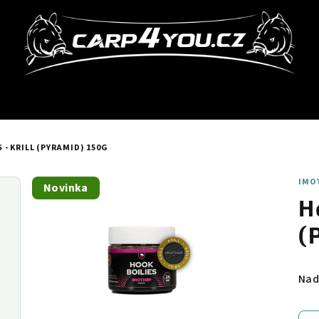
 - KRILL (PYRAMID) 150G
IMO
Novinka
H
(
Nad