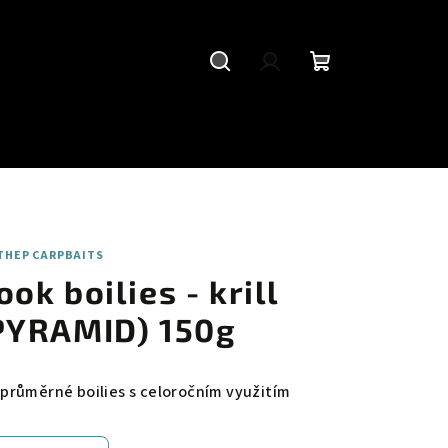
Hledat
Přihlášení
Nákupní
košík
THEP CARPBAITS
ook boilies - krill
PYRAMID) 150g
průměrné boilies s celoročním využitím