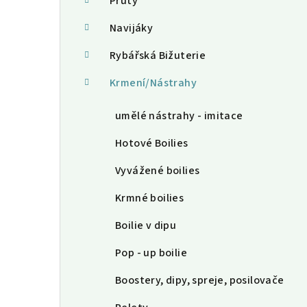
a
Pruty
n
Navijáky
n
Rybářská Bižuterie
í
Krmení/Nástrahy
p
umělé nástrahy - imitace
a
Hotové Boilies
n
Vyvážené boilies
e
Krmné boilies
l
Boilie v dipu
Pop - up boilie
Boostery, dipy, spreje, posilovače