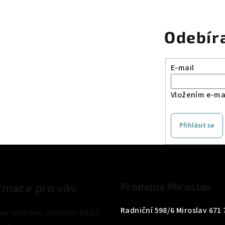
Odebír
E-mail
Vložením e-mai
Přihlásit se
rmace pro vás
Prodejna Miroslav
Radniční 598/6 Miroslav 671 
ky ochrany osobních údajů