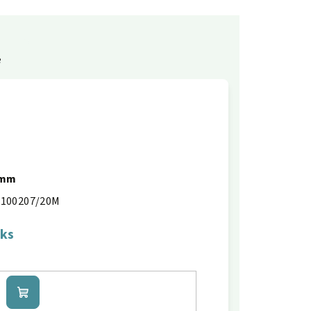
e
0mm
100207/20M
 ks
Do
košíku