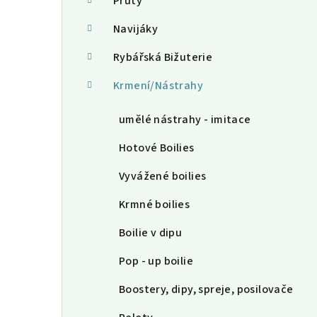
a
Pruty
n
Navijáky
n
Rybářská Bižuterie
í
Krmení/Nástrahy
p
umělé nástrahy - imitace
a
Hotové Boilies
n
Vyvážené boilies
e
Krmné boilies
l
Boilie v dipu
Pop - up boilie
Boostery, dipy, spreje, posilovače