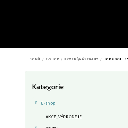
Přejít
na
obsah
DOMŮ
/
E-SHOP
/
KRMENÍ/NÁSTRAHY
/
HOOK BOILIES
P
o
Kategorie
Přeskočit
kategorie
s
E-shop
t
AKCE, VÝPRODEJE
r