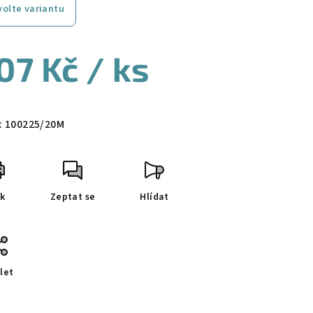
volte variantu
07 Kč
/ ks
ná
a:
:
100225/20M
sk
Zeptat se
Hlídat
let