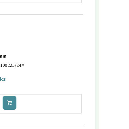
4mm
100225/24M
 ks
Do
košíku