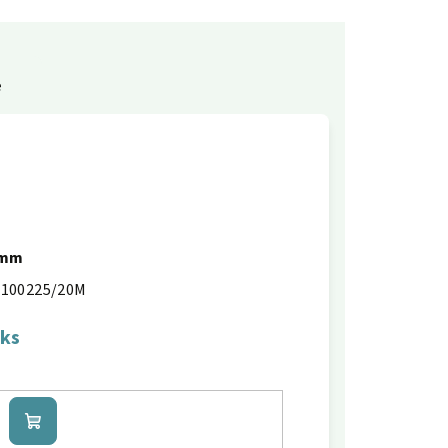
e
0mm
100225/20M
 ks
Do
košíku