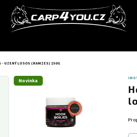
 - UZENÝ LOSOS (RAMZES) 150G
IMO
Novinka
H
l
Pro