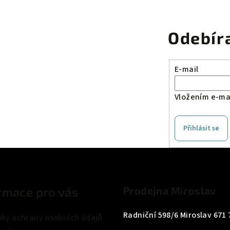
Odebír
E-mail
Vložením e-mai
Přihlásit se
rmace pro vás
Prodejna Miroslav
Radniční 598/6 Miroslav 671 
ky ochrany osobních údajů