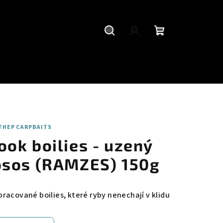
Hledat
Přihlášení
Nákupní
košík
THEP CARPBAITS
ook boilies - uzený
osos (RAMZES) 150g
pracované boilies, které ryby nenechají v klidu