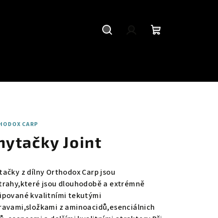
Hledat
Přihlášení
Nákupní
košík
HODOX CARP
hytačky Joint
tačky z dílny Orthodox Carp jsou
trahy,které jsou dlouhodobě a extrémně
ipované kvalitními tekutými
ravami,složkami z aminoacidů,esenciálnich