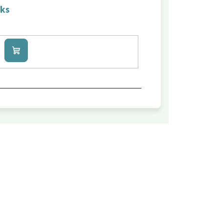
 ks
Do
košíku