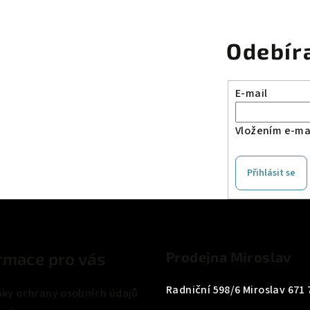
Odebír
E-mail
Vložením e-mai
Přihlásit se
rmace pro vás
Prodejna Miroslav
Radniční 598/6 Miroslav 671 
ky ochrany osobních údajů