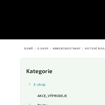
Přejít
na
obsah
DOMŮ
/
E-SHOP
/
KRMENÍ/NÁSTRAHY
/
HOTOVÉ BOIL
P
o
Kategorie
Přeskočit
kategorie
s
E-shop
t
AKCE, VÝPRODEJE
r