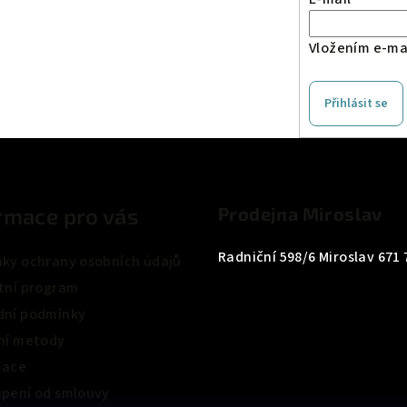
Vložením e-mai
Přihlásit se
rmace pro vás
Prodejna Miroslav
Radniční 598/6 Miroslav 671 
ky ochrany osobních údajů
tní program
ní podmínky
ní metody
mace
pení od smlouvy