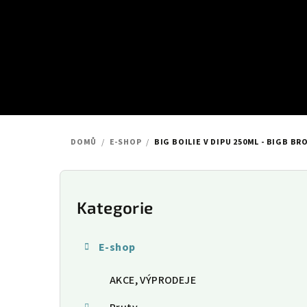
Přejít
na
obsah
DOMŮ
/
E-SHOP
/
BIG BOILIE V DIPU 250ML - BIGB B
P
o
Kategorie
Přeskočit
kategorie
s
E-shop
t
AKCE, VÝPRODEJE
r