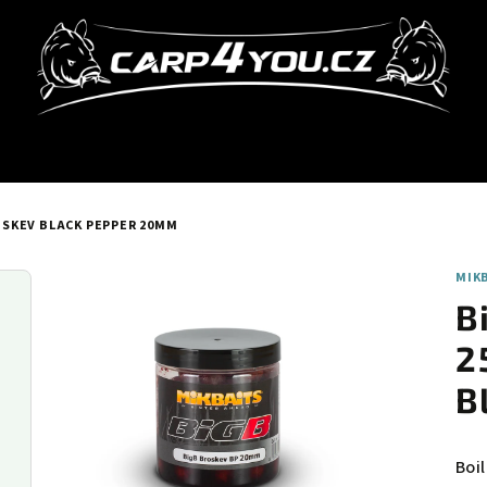
ROSKEV BLACK PEPPER 20MM
MIK
B
2
B
Boi