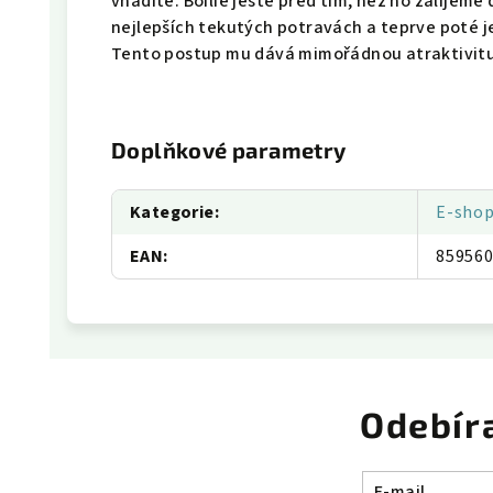
vnadíte. Boilie ještě před tím, než ho zalijem
nejlepších tekutých potravách a teprve poté j
Tento postup mu dává mimořádnou atraktivitu,
Doplňkové parametry
Kategorie
:
E-sho
EAN
:
85956
Odebír
E-mail