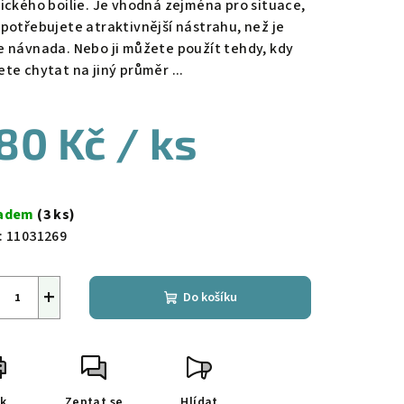
sického boilie. Je vhodná zejména pro situace,
 potřebujete atraktivnější nástrahu, než je
e návnada. Nebo ji můžete použít tehdy, kdy
ete chytat na jiný průměr ...
80 Kč
/ ks
ná
a:
ladem
(3 ks)
:
11031269
+
Do košíku
sk
Zeptat se
Hlídat