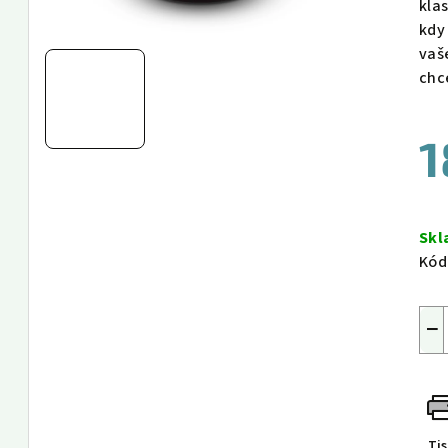
kla
kdy
vaš
chc
1
Měr
cen
Sk
Kód
−
Ti