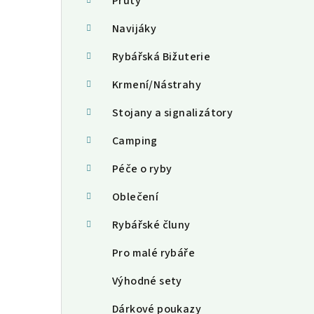
a
Pruty
n
Navijáky
n
Rybářská Bižuterie
í
Krmení/Nástrahy
p
Stojany a signalizátory
a
Camping
n
Péče o ryby
e
Oblečení
l
Rybářské čluny
Pro malé rybáře
Výhodné sety
Dárkové poukazy