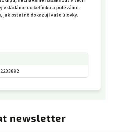
e do dipu, necháváme nasáknout v těch
ej vkládáme do kelímku a poléváme.
 jak ostatně dokazují vaše úlovky.
p
02233892
at newsletter