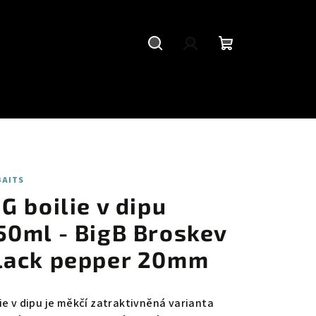
Hledat
Přihlášení
Nákupní
košík
BAITS
iG boilie v dipu
50ml - BigB Broskev
lack pepper 20mm
lie v dipu je měkčí zatraktivněná varianta