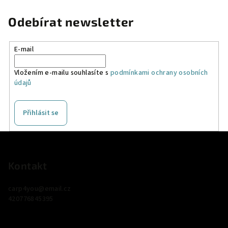
Odebírat newsletter
E-mail
Vložením e-mailu souhlasíte s
podmínkami ochrany osobních
údajů
Přihlásit se
Z
á
p
Kontakt
a
carp4you
@
email.cz
t
420776845395
í