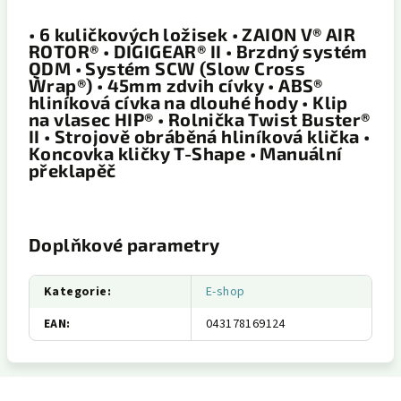
• 6 kuličkových ložisek • ZAION V® AIR
ROTOR® • DIGIGEAR® II • Brzdný systém
QDM • Systém SCW (Slow Cross
Wrap®) • 45mm zdvih cívky • ABS®
hliníková cívka na dlouhé hody • Klip
na vlasec HIP® • Rolnička Twist Buster®
II • Strojově obráběná hliníková klička •
Koncovka kličky T-Shape • Manuální
překlapěč
Doplňkové parametry
Kategorie
:
E-shop
EAN
:
043178169124