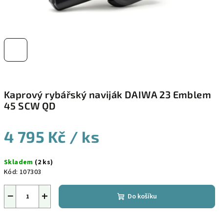
Kaprový rybářský naviják DAIWA 23 Emblem
45 SCW QD
4 795 Kč
/ ks
Měrná
Skladem
(2 ks)
cena:
Kód:
107303
−
+
Do košíku