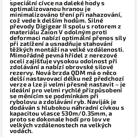
speciální cívce na daleké hody s
optimalizovanou hranou je
minimalizováno tření při nahazování,
což vede k delším hodům. Silné
převody Digigear II spolu s rotorem z
materiálu Zaion V odolným proti
deformaci nabízí optimální přenos síly
při zatížení a usnadňuje stahování
těžkých montáží na velké vzdálenosti.
Mimořádně pevná hřídel z nerezové
oceli zajišťuje vysokou odolnost při
zdolávání a nabízí obrovské silové
rezervy. Nová brzda QDM má o něco
delší nastavovací délku než předchozí
verze a lze ji velmi přesně nastavit – je
ideální pro velmi rychlé přizpůsobení
se měnícím se podmínkám při
rybolovu a zdolávání ryb. Naviják je
dodáván s hlubokou náhradní cívkou s
kapacitou vlasce 530m/0.35mm, a
proto se dokonale hodí pro lov ve
velkých vzdálenostech na velkých
vodách.