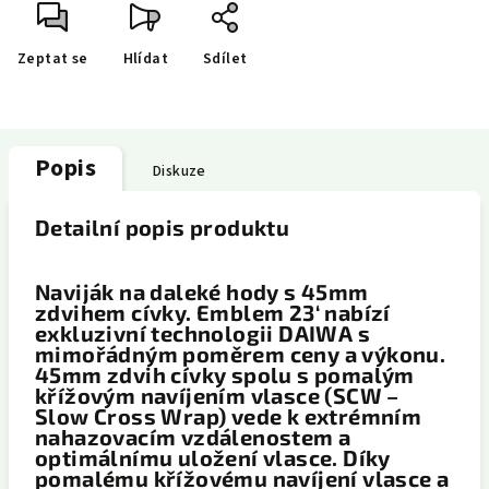
Zeptat se
Hlídat
Sdílet
Popis
Diskuze
Detailní popis produktu
Naviják na daleké hody s 45mm
zdvihem cívky. Emblem 23‘ nabízí
exkluzivní technologii DAIWA s
mimořádným poměrem ceny a výkonu.
45mm zdvih cívky spolu s pomalým
křížovým navíjením vlasce (SCW –
Slow Cross Wrap) vede k extrémním
nahazovacím vzdálenostem a
optimálnímu uložení vlasce. Díky
pomalému křížovému navíjení vlasce a