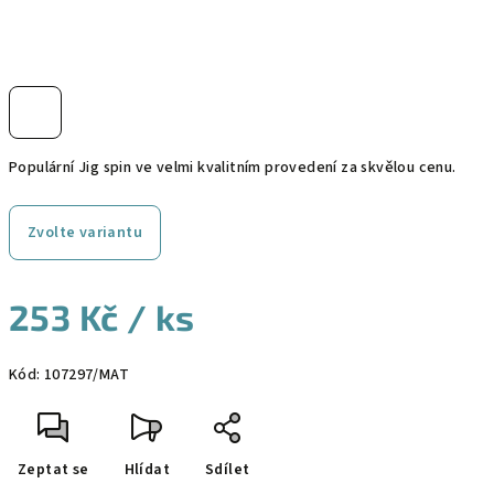
Populární Jig spin ve velmi kvalitním provedení za skvělou cenu.
Zvolte variantu
253 Kč
/ ks
Měrná
Kód:
107297/MAT
cena:
Zeptat se
Hlídat
Sdílet