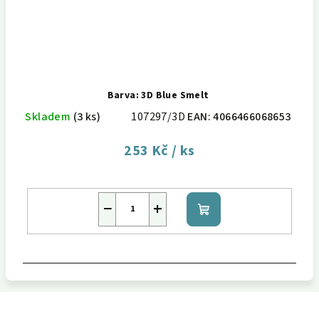
Barva: 3D Blue Smelt
Skladem
(3 ks)
107297/3D
EAN:
4066466068653
253 Kč
/ ks
−
+
Do
košíku