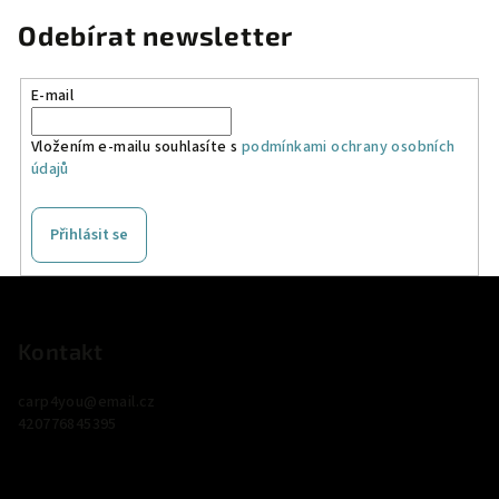
Odebírat newsletter
E-mail
Vložením e-mailu souhlasíte s
podmínkami ochrany osobních
údajů
Přihlásit se
Z
á
p
Kontakt
a
carp4you
@
email.cz
t
420776845395
í