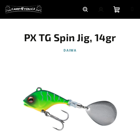
Přejít
na
obsah
Nákupní
Hledat
Přihlášení
PX TG Spin Jig, 14gr
košík
DAIWA