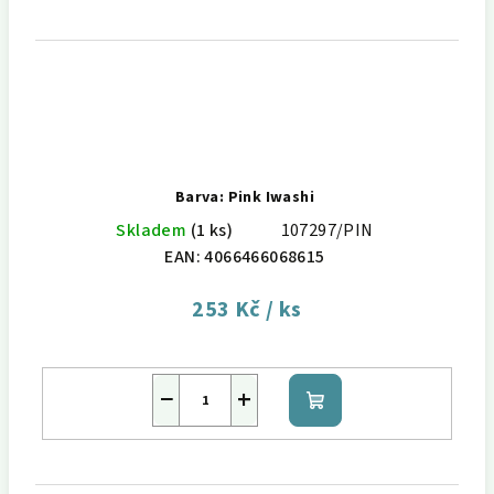
Barva: Pink Iwashi
Skladem
(1 ks)
107297/PIN
EAN:
4066466068615
253 Kč
/ ks
−
+
Do
košíku