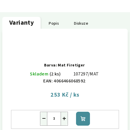
Varianty
Popis
Diskuze
Barva: Mat Firetiger
Skladem
(2 ks)
107297/MAT
EAN:
4066466068592
253 Kč
/ ks
−
+
Do
košíku