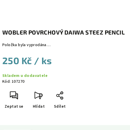
WOBLER POVRCHOVÝ DAIWA STEEZ PENCIL
Položka byla vyprodána…
250 Kč
/ ks
Měrná
Skladem u dodavatele
cena:
Kód:
107270
Zeptat se
Hlídat
Sdílet