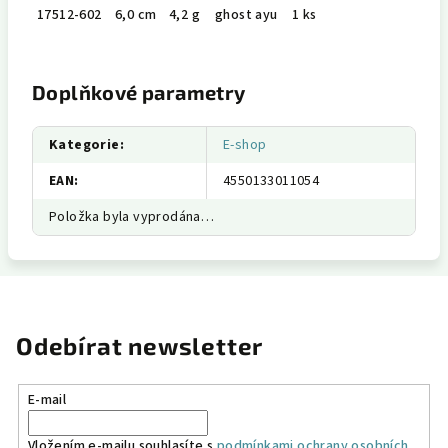
17512-602
6,0 cm
4,2 g
ghost ayu
1 ks
Doplňkové parametry
Kategorie
:
E-shop
EAN
:
4550133011054
Položka byla vyprodána…
Odebírat newsletter
E-mail
Vložením e-mailu souhlasíte s
podmínkami ochrany osobních