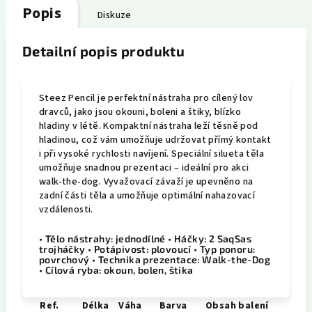
Popis
Diskuze
Detailní popis produktu
Steez Pencil je perfektní nástraha pro cílený lov
dravců, jako jsou okouni, boleni a štiky, blízko
hladiny v létě. Kompaktní nástraha leží těsně pod
hladinou, což vám umožňuje udržovat přímý kontakt
i při vysoké rychlosti navíjení. Speciální silueta těla
umožňuje snadnou prezentaci – ideální pro akci
walk-the-dog. Vyvažovací závaží je upevněno na
zadní části těla a umožňuje optimální nahazovací
vzdálenosti.
• Tělo nástrahy: jednodílné • Háčky: 2 SaqSas
trojháčky • Potápivost: plovoucí • Typ ponoru:
povrchový • Technika prezentace: Walk-the-Dog
• Cílová ryba: okoun, bolen, štika
Ref.
Délka
Váha
Barva
Obsah balení