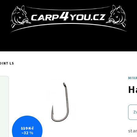
OINT LS
MIV
H
Z
119 Kč
sta
–32 %