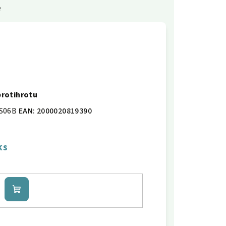
e
 protihrotu
S06B
EAN:
2000020819390
ks
Do
košíku