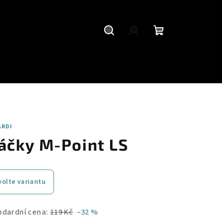
Hledat
Přihlášení
Nákupní
košík
ARDI
áčky M-Point LS
volte variantu
ndardní cena:
119 Kč
–32 %