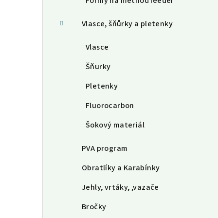
Formy na method feeder
Vlasce, šňůrky a pletenky
Vlasce
Šňurky
Pletenky
Fluorocarbon
Šokový materiál
PVA program
Obratlíky a Karabínky
Jehly, vrtáky, ,vazače
Bročky