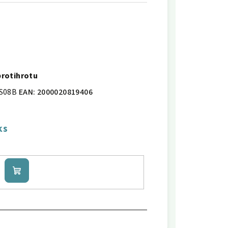
 protihrotu
S08B
EAN:
2000020819406
ks
Do
košíku