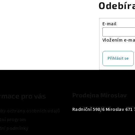
Odebír
E-mail
Vložením e-mai
Přihlásit se
rmace pro vás
Prodejna Miroslav
Radniční 598/6 Miroslav 671 
ky ochrany osobních údajů
tní program
ní podmínky