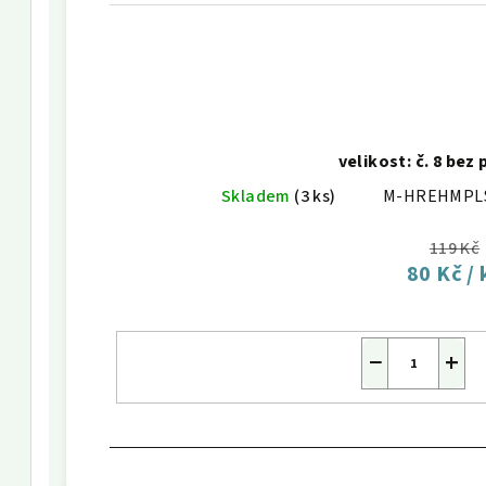
velikost: č. 8 bez
Skladem
(3 ks)
M-HREHMPL
119 Kč
80 Kč
/ 
−
+