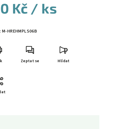
0 Kč
/ ks
ná
a:
:
M-HREHMPLS06B
sk
Zeptat se
Hlídat
let