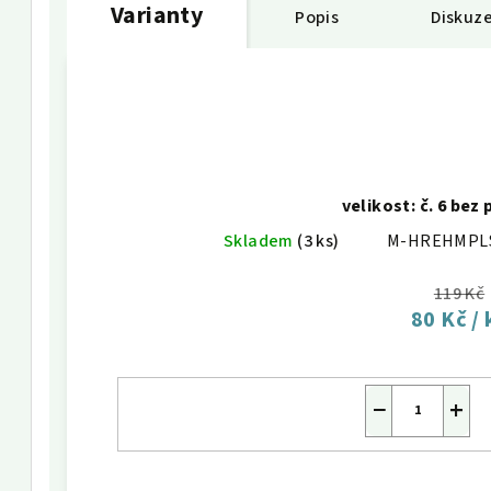
Varianty
Popis
Diskuz
velikost: č. 6 bez
Skladem
(3 ks)
M-HREHMPL
119 Kč
80 Kč
/ 
−
+