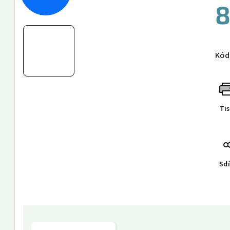
8
Měr
cen
Kód
Ti
Sdí