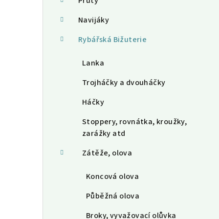
a
Pruty
n
Navijáky
n
Rybářská Bižuterie
í
Lanka
p
Trojháčky a dvouháčky
a
Háčky
n
Stoppery, rovnátka, kroužky,
e
zarážky atd
l
Zátěže, olova
Koncová olova
Půběžná olova
Broky, vyvažovací olůvka