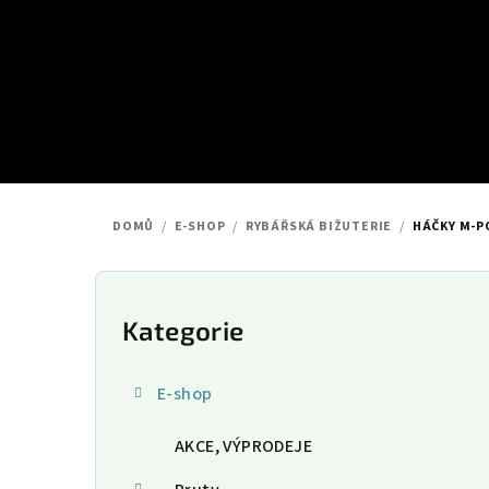
Přejít
na
obsah
DOMŮ
/
E-SHOP
/
RYBÁŘSKÁ BIŽUTERIE
/
HÁČKY M-P
P
o
Kategorie
Přeskočit
kategorie
s
E-shop
t
AKCE, VÝPRODEJE
r