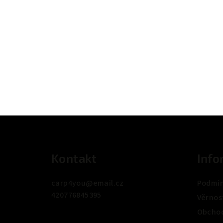
Z
á
Kontakt
Info
p
a
carp4you
@
email.cz
Podmín
420776845395
t
Věrnos
Obchod
í