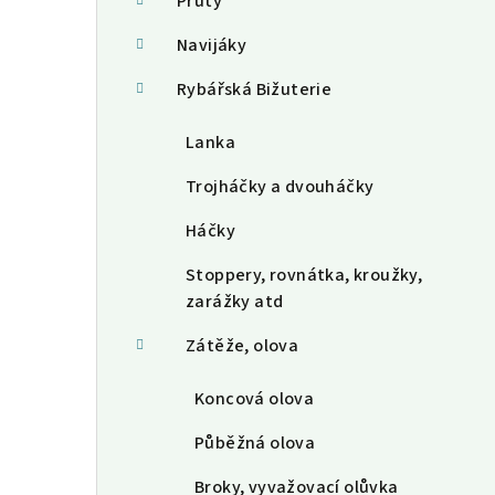
a
Pruty
n
Navijáky
n
Rybářská Bižuterie
í
Lanka
p
Trojháčky a dvouháčky
a
Háčky
n
Stoppery, rovnátka, kroužky,
e
zarážky atd
l
Zátěže, olova
Koncová olova
Půběžná olova
Broky, vyvažovací olůvka