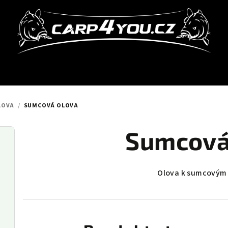
LOVA
/
SUMCOVÁ OLOVA
Sumcová
Olova k sumcovým