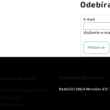
Odebír
E-mail
Vložením e-mai
Přihlásit se
rmace pro vás
Prodejna Miroslav
Radniční 598/6 Miroslav 671 
ky ochrany osobních údajů
tní program
ní podmínky