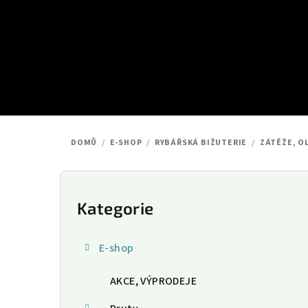
Přejít
na
obsah
DOMŮ
/
E-SHOP
/
RYBÁŘSKÁ BIŽUTERIE
/
ZÁTĚŽE, O
P
o
Kategorie
Přeskočit
kategorie
s
E-shop
t
AKCE, VÝPRODEJE
r