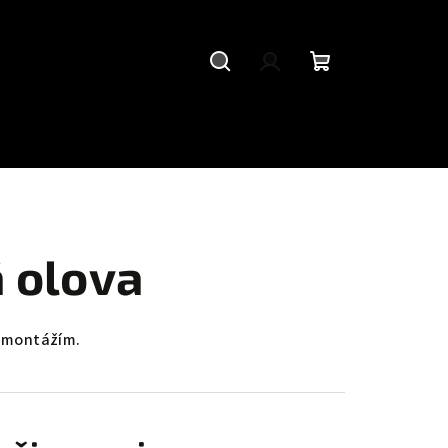
Hledat
Přihlášení
Nákupní
košík
 olova
 montážím.