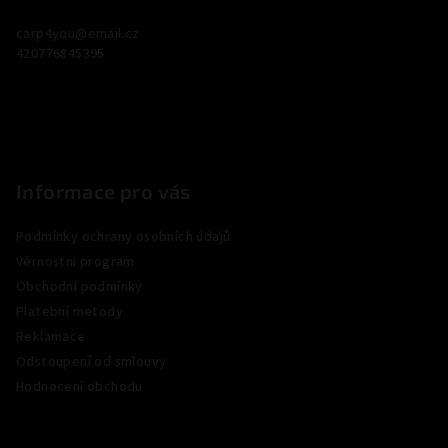
a
carp4you
@
email.cz
t
420776845395
í
Informace pro vás
Podmínky ochrany osobních údajů
Věrnostní program
Obchodní podmínky
Platební metody
Reklamace
Odstoupení od smlouvy
Hodnocení obchodu