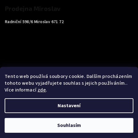
Prodejna Miroslav
Radniční 598/6 Miroslav 671 72
Tento web používá soubory cookie. Dalším procházením
tohoto webu vyjadřujete souhlas s jejich používáním..
Více informací
zde
.
Nastavení
Copyright 2026
Carp4You
. Všechna práva vyhrazena.
Souhlasím
Vytvořil Shoptet