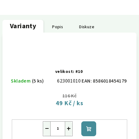
Varianty
Popis
Diskuze
velikost: #10
Skladem
(5 ks)
623001010
EAN:
8586018454179
116 Kč
49 Kč
/ ks
−
+
Do
košíku