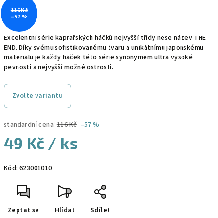
116 Kč
–57 %
Excelentní série kaprařských háčků nejvyšší třídy nese název THE
END. Díky svému sofistikovanému tvaru a unikátnímu japonskému
materiálu je každý háček této série synonymem ultra vysoké
pevnosti a nejvyšší možné ostrosti.
Zvolte variantu
standardní cena:
116 Kč
–57 %
49 Kč
/ ks
Měrná
Kód:
623001010
cena:
Zeptat se
Hlídat
Sdílet