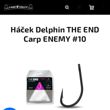
Přejít
na
obsah
Nákupní
Hledat
Přihlášení
Háček Delphin THE END
košík
Carp ENEMY #10