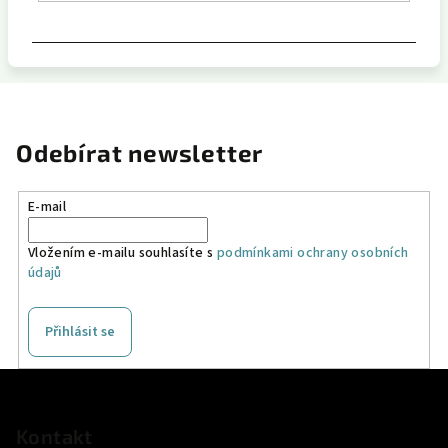
Odebírat newsletter
E-mail
Vložením e-mailu souhlasíte s
podmínkami ochrany osobních
údajů
Přihlásit se
Z
á
p
Kontakt