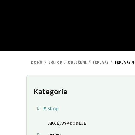
Přejít
na
obsah
DOMŮ
/
E-SHOP
/
OBLEČENÍ
/
TEPLÁKY
/
TEPLÁKY M
P
o
Kategorie
Přeskočit
kategorie
s
E-shop
t
AKCE, VÝPRODEJE
r