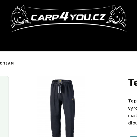
C TEAM
T
Tep
vyr
mate
dlo