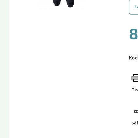
Z
8
Měr
cen
Kód
Ti
Sdí