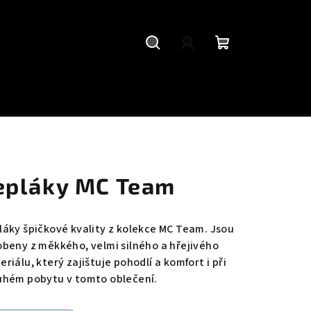
Hledat
Přihlášení
Nákupní
košík
epláky MC Team
láky špičkové kvality z kolekce MC Team. Jsou
obeny z měkkého, velmi silného a hřejivého
riálu, který zajištuje pohodlí a komfort i při
uhém pobytu v tomto oblečení.