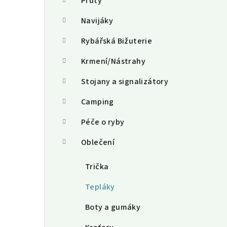
a
Pruty
n
Navijáky
n
Rybářská Bižuterie
í
Krmení/Nástrahy
p
Stojany a signalizátory
a
Camping
n
Péče o ryby
e
Oblečení
l
Trička
Tepláky
Boty a gumáky