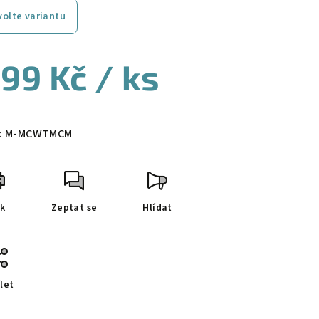
volte variantu
99 Kč
/ ks
ná
a:
:
M-MCWTMCM
sk
Zeptat se
Hlídat
let