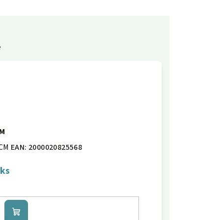
e
 M
CM
EAN:
2000020825568
 ks
Do