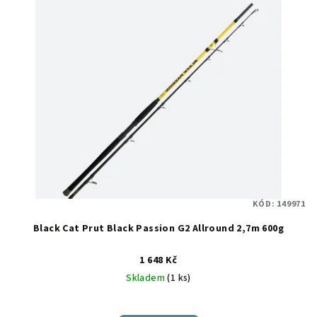
r
p
o
i
d
s
u
p
k
r
t
o
ů
d
u
k
t
KÓD:
149971
ů
Black Cat Prut Black Passion G2 Allround 2,7m 600g
1 648 Kč
Skladem
(1 ks)