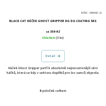
KÓD:
38840/-2/
BLACK CAT HÁČEK GHOST GRIPPER DG DG COATING 5KS
359 Kč
od
Skladem
(3 ks)
Detail
Háček Ghost Gripper patří k absolutně nejinovativnější sérii
háčků, která se kdy v sektoru doplňků pro lov sumců objevila.
5
položek celkem
O
v
l