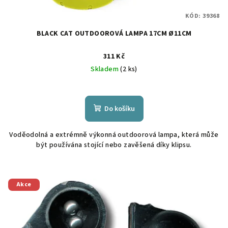
KÓD:
39368
BLACK CAT OUTDOOROVÁ LAMPA 17CM Ø11CM
311 Kč
Skladem
(2 ks)
Do košíku
Voděodolná a extrémně výkonná outdoorová lampa, která může
být používána stojící nebo zavěšená díky klipsu.
Akce