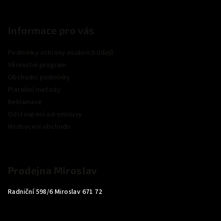
Informace pro vás
Podmínky ochrany osobních údajů
Věrnostní program
Obchodní podmínky
Platební metody
Reklamace
Odstoupení od smlouvy
Hodnocení obchodu
Prodejna Miroslav
Radniční 598/6 Miroslav 671 72