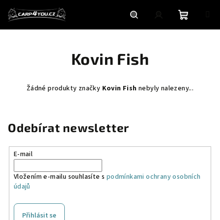
Přejít
na
obsah
Nákupní
Hledat
Přihlášení
Kovin Fish
košík
Žádné produkty značky
Kovin Fish
nebyly nalezeny...
Odebírat newsletter
E-mail
Vložením e-mailu souhlasíte s
podmínkami ochrany osobních
údajů
Přihlásit se