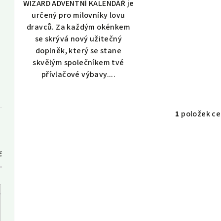
WIZARD ADVENTNÍ KALENDÁŘ je
ů
určený pro milovníky lovu
dravců. Za každým okénkem
se skrývá nový užitečný
doplněk, který se stane
skvělým společníkem tvé
přívlačové výbavy....
1
položek c
O
v
l
č
á
d
a
c
í