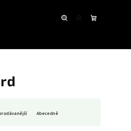
Hledat
Přihlášení
Nákupní
košík
rd
prodávanější
Abecedně