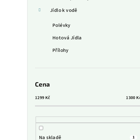
Jídlo k vodě
Polévky
Hotová Jídla
Přílohy
Cena
1299
Kč
1300
K
Na skladě
1