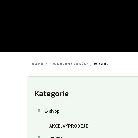
Přejít
na
obsah
DOMŮ
/
PRODÁVANÉ ZNAČKY
/
WIZARD
P
o
Kategorie
Přeskočit
kategorie
s
E-shop
t
AKCE, VÝPRODEJE
r