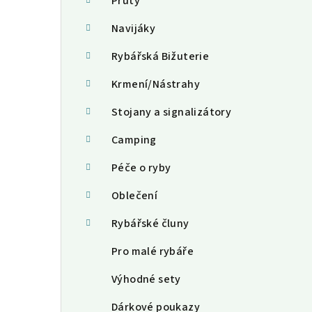
a
Pruty
n
Navijáky
n
Rybářská Bižuterie
í
Krmení/Nástrahy
p
Stojany a signalizátory
a
Camping
n
Péče o ryby
e
Oblečení
l
Rybářské čluny
Pro malé rybáře
Výhodné sety
Dárkové poukazy