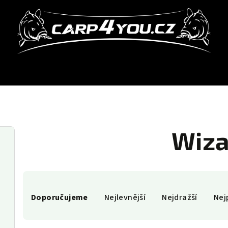
Wiza
Ř
Doporučujeme
Nejlevnější
Nejdražší
Nej
a
z