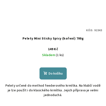
KÓD:
92343
Pelety Mini Sticky Spicy (koření) 700g
149 Kč
Skladem
(1 ks)
Do košíku
Pelety určené do method feederového krmítka. Na hlubší vodě
je lze použít i do klasického krmítka. Jejich příprava je velmi
jednoduchá.