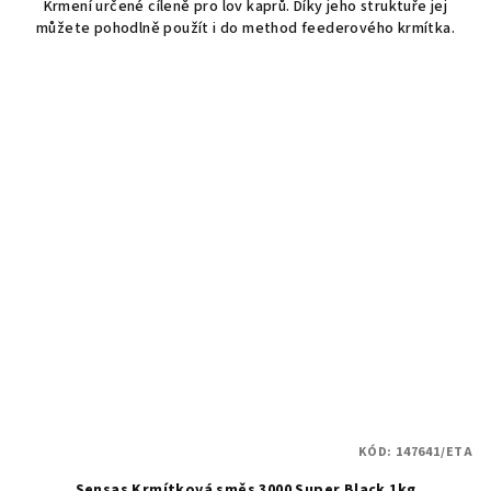
Krmení určené cíleně pro lov kaprů. Díky jeho struktuře jej
můžete pohodlně použít i do method feederového krmítka.
KÓD:
147641/ETA
Sensas Krmítková směs 3000 Super Black 1kg