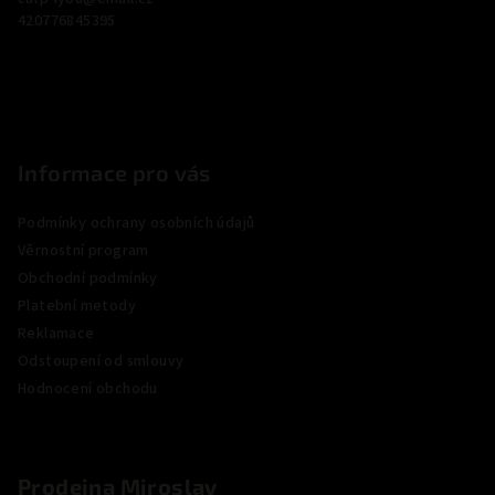
u
t
420776845395
í
Informace pro vás
Podmínky ochrany osobních údajů
Věrnostní program
Obchodní podmínky
Platební metody
Reklamace
Odstoupení od smlouvy
Hodnocení obchodu
Prodejna Miroslav