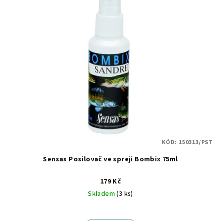
r
p
o
i
d
s
u
p
k
r
t
o
ů
d
u
k
t
KÓD:
150313/PST
ů
Sensas Posilovač ve spreji Bombix 75ml
179 Kč
Skladem
(3 ks)