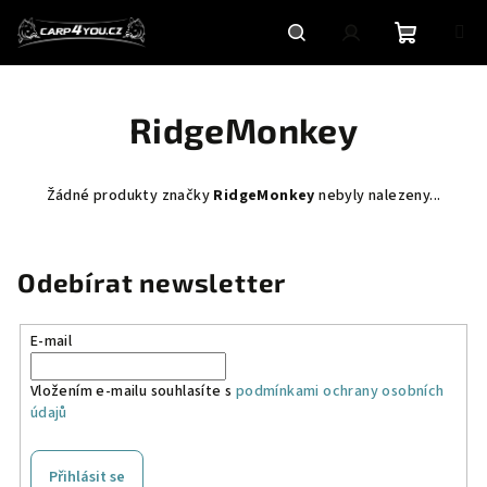
Přejít
na
obsah
Nákupní
Hledat
Přihlášení
RidgeMonkey
košík
Žádné produkty značky
RidgeMonkey
nebyly nalezeny...
Odebírat newsletter
E-mail
Vložením e-mailu souhlasíte s
podmínkami ochrany osobních
údajů
Přihlásit se