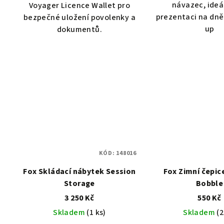
návazec, ideá
Voyager Licence Wallet pro
prezentaci na dně
bezpečné uložení povolenky a
up
dokumentů.
KÓD:
148016
Fox Skládací nábytek Session
Fox Zimní čepic
Storage
Bobble
3 250 Kč
550 Kč
Skladem
(1 ks)
Skladem
(2