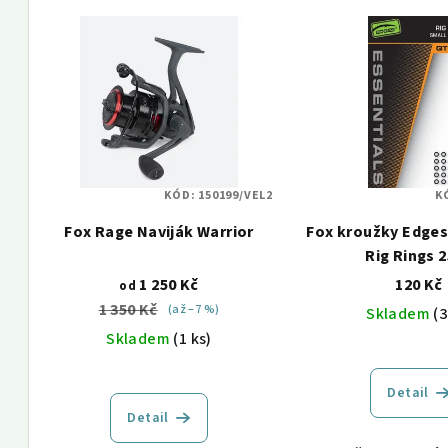
V
e
ý
n
p
í
i
p
s
r
KÓD:
150199/VEL2
K
p
o
Fox Rage Naviják Warrior
Fox kroužky Edges
r
d
Rig Rings 
o
1 250 Kč
120 Kč
u
od
1 350 Kč
(až –7 %)
Skladem
(3
d
k
Skladem
(1 ks)
u
t
k
Detail
ů
Detail
t