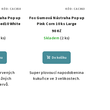
KÓD:
CAC858
KÓD:
CAC863
aha Pop up
Fox Gumová Nástraha Pop up
Red10 White
Pink Corn 10 ks Large
90 Kč
 ks)
Skladem
(2 ks)
ku
Do košíku
červených
Super plovoucí napodobenina
užných
kukuřice ve 3 velikostech.
ervů.