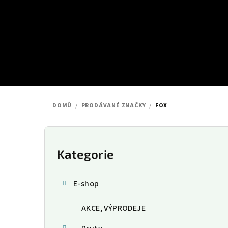
Přejít
na
obsah
DOMŮ
/
PRODÁVANÉ ZNAČKY
/
FOX
P
o
Kategorie
Přeskočit
kategorie
s
E-shop
t
AKCE, VÝPRODEJE
r