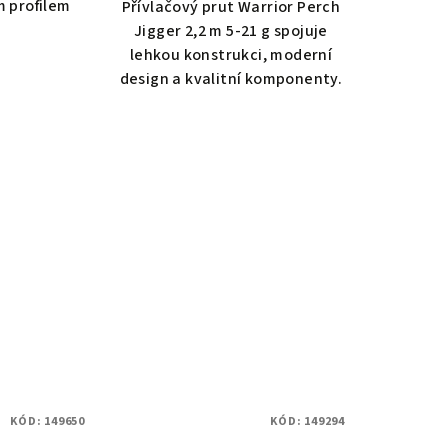
m profilem
Přívlačový prut Warrior Perch
Jigger 2,2 m 5-21 g spojuje
lehkou konstrukci, moderní
design a kvalitní komponenty.
KÓD:
149650
KÓD:
149294