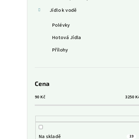
Jídlo k vodě
Polévky
Hotová Jídla
Přílohy
Cena
90
Kč
3250
K
Na skladě
23