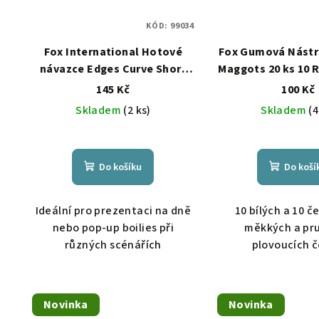
KÓD:
99034
Fox International Hotové
Fox Gumová Nástr
návazce Edges Curve Short
Maggots 20 ks 10 
20lb vel.8 Camotex Semi Stiff
145 Kč
100 Kč
Skladem
(2 ks)
Skladem
(4
Do košíku
Do koší
Ideální pro prezentaci na dně
10 bílých a 10 
nebo pop-up boilies při
měkkých a pr
různých scénářích
plovoucích č
Novinka
Novinka