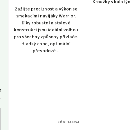
Kroužky s kulatý
ů
Zažijte preciznost a výkon se
smekacími navijáky Warrior.
Díky robustní a stylové
konstrukci jsou ideální volbou
pro všechny způsoby přívlače.
Hladký chod, optimální
převodové...
č
KÓD:
149854