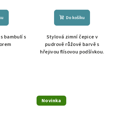
ku
Do košíku
 s bambulí s
Stylová zimní čepice v
zorem
pudrově růžové barvě s
hřejivou flísovou podšívkou.
Novinka