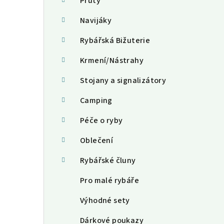
a
Pruty
n
Navijáky
n
Rybářská Bižuterie
í
Krmení/Nástrahy
p
Stojany a signalizátory
a
Camping
n
Péče o ryby
e
Oblečení
l
Rybářské čluny
Pro malé rybáře
Výhodné sety
Dárkové poukazy