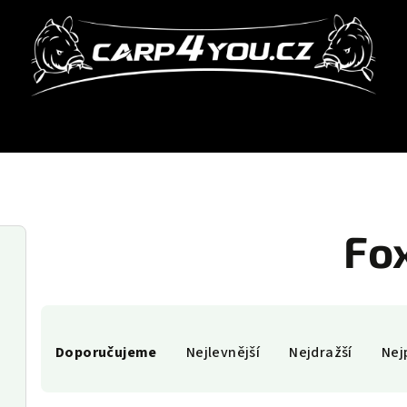
Fo
Ř
Doporučujeme
Nejlevnější
Nejdražší
Nej
a
z