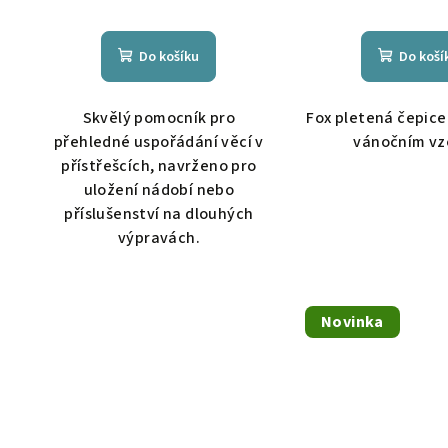
Do košíku
Do koší
Skvělý pomocník pro
Fox pletená čepice
přehledné uspořádání věcí v
vánočním v
přístřešcích, navrženo pro
uložení nádobí nebo
příslušenství na dlouhých
výpravách.
Novinka