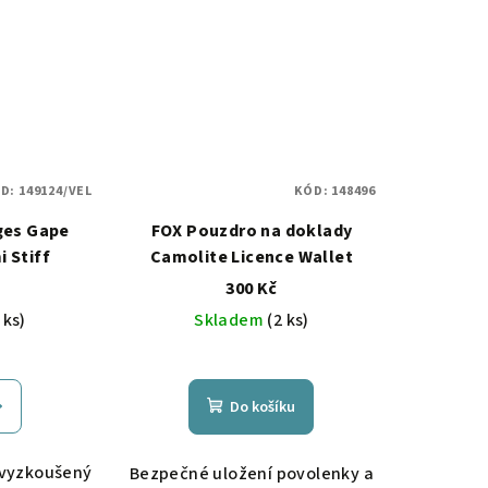
D:
149124/VEL
KÓD:
148496
ges Gape
FOX Pouzdro na doklady
 Stiff
Camolite Licence Wallet
300 Kč
 ks)
Skladem
(2 ks)
Do košíku
, vyzkoušený
Bezpečné uložení povolenky a