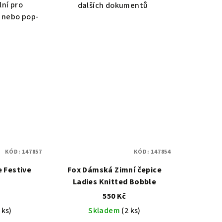
lní pro
dalších dokumentů
 nebo pop-
KÓD:
147857
KÓD:
147854
e Festive
Fox Dámská Zimní čepice
Ladies Knitted Bobble
550 Kč
 ks)
Skladem
(2 ks)