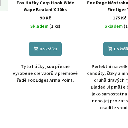
Fox Háčky Carp Hook Wide
Fox Rage Nástraha
Gape Beaked X 10ks
Firetiger 
90 Kč
175 Kč
Skladem
(1 ks)
Skladem
(1
Do košíku
Do koší
Tyto háčky jsou přesně
Perfektní na vel
vyrobené dle vzorů v prémiové
candáty, štiky a m
řadě Fox Edges Arma Point.
druhů dravých r
Bladed Jig může 
jako samostatná
nebo jej pro zat
osadíte vhod