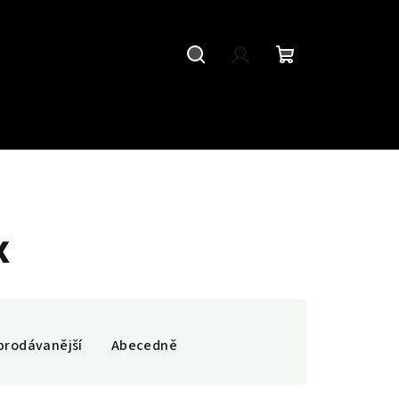
Hledat
Přihlášení
Nákupní
košík
x
prodávanější
Abecedně