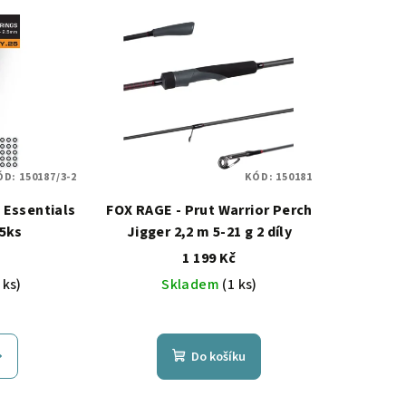
ÓD:
150187/3-2
KÓD:
150181
 Essentials
FOX RAGE - Prut Warrior Perch
25ks
Jigger 2,2 m 5-21 g 2 díly
1 199 Kč
 ks)
Skladem
(1 ks)
Do košíku