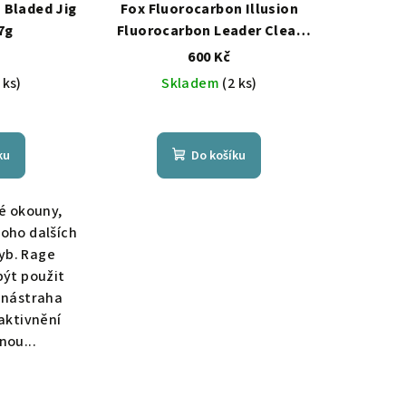
 Bladed Jig
Fox Fluorocarbon Illusion
7g
Fluorocarbon Leader Clear
50m
600 Kč
 ks)
Skladem
(2 ks)
ku
Do košíku
ké okouny,
noho dalších
yb. Rage
být použit
 nástraha
raktivnění
nou...