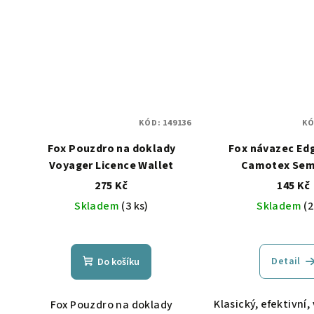
KÓD:
149136
KÓ
Fox Pouzdro na doklady
Fox návazec Ed
Voyager Licence Wallet
Camotex Semi
275 Kč
145 Kč
Skladem
(3 ks)
Skladem
(2
Detail
Do košíku
Klasický, efektivní
Fox Pouzdro na doklady