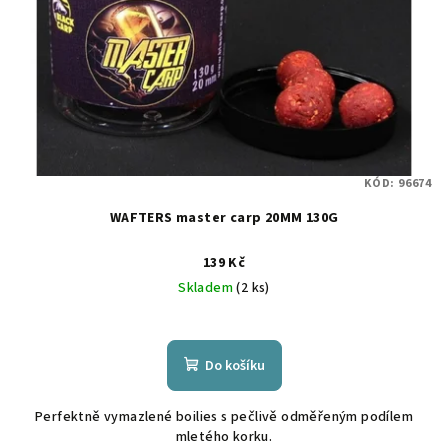
KÓD:
96674
WAFTERS master carp 20MM 130G
139 Kč
Skladem
(2 ks)
Do košíku
Perfektně vymazlené boilies s pečlivě odměřeným podílem
mletého korku.