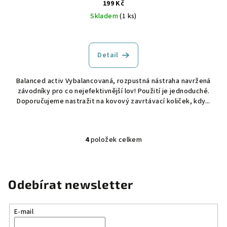
199 Kč
Skladem
(1 ks)
Detail
Balanced activ Vybalancovaná, rozpustná nástraha navržená
závodníky pro co nejefektivnější lov! Použití je jednoduché.
Doporučujeme nastražit na kovový zavrtávací količek, kdy...
4
položek celkem
O
v
l
á
Odebírat newsletter
d
a
E-mail
c
í