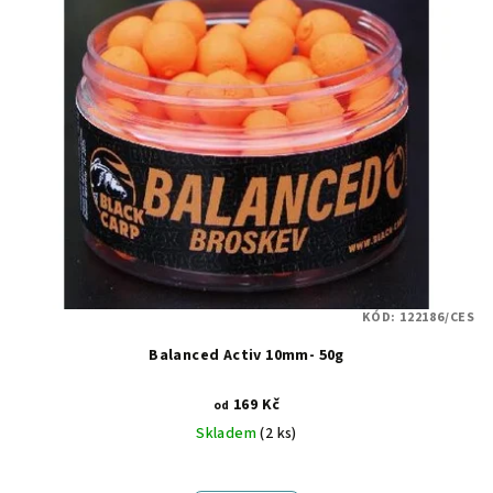
r
p
o
i
d
s
u
p
k
r
t
o
ů
d
u
k
t
KÓD:
122186/CES
ů
Balanced Activ 10mm- 50g
169 Kč
od
Skladem
(2 ks)