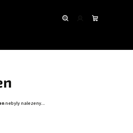
Hledat
Přihlášení
Nákupní
košík
en
en
nebyly nalezeny...