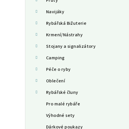
a
Pruty
n
Navijáky
n
Rybářská Bižuterie
í
Krmení/Nástrahy
p
Stojany a signalizátory
a
Camping
n
Péče o ryby
e
Oblečení
l
Rybářské čluny
Pro malé rybáře
Výhodné sety
Dárkové poukazy