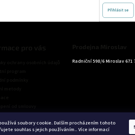
Přihlásit se
rmace pro vás
Prodejna Miroslav
Radniční 598/6 Miroslav 671 
ky ochrany osobních údajů
tní program
ní podmínky
ní metody
mace
pení od smlouvy
ení obchodu
používá soubory cookie. Dalším procházením tohoto
ujete souhlas s jejich používáním.. Více informací