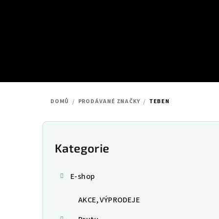
Přejít
na
obsah
DOMŮ
/
PRODÁVANÉ ZNAČKY
/
TEBEN
P
o
Kategorie
Přeskočit
kategorie
s
E-shop
t
AKCE, VÝPRODEJE
r