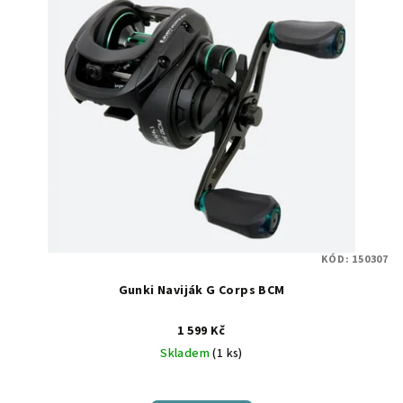
r
p
o
i
d
s
u
p
k
r
t
o
ů
d
u
k
t
KÓD:
150307
ů
Gunki Naviják G Corps BCM
1 599 Kč
Skladem
(1 ks)