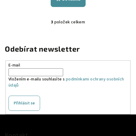
3
položek celkem
O
v
l
á
Odebírat newsletter
d
a
E-mail
c
í
Vložením e-mailu souhlasíte s
podmínkami ochrany osobních
p
údajů
r
v
k
Přihlásit se
y
v
Z
ý
á
p
p
Kontakt