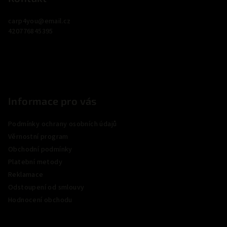
i
a
s
carp4you
@
email.cz
u
t
420776845395
í
Informace pro vás
Podmínky ochrany osobních údajů
Věrnostní program
Obchodní podmínky
Platební metody
Reklamace
Odstoupení od smlouvy
Hodnocení obchodu