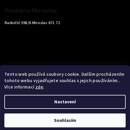
Prodejna Miroslav
Radniční 598/6 Miroslav 671 72
Tento web používá soubory cookie. Dalším procházením
tohoto webu vyjadřujete souhlas s jejich používáním..
Více informací
zde
.
Nastavení
Copyright 2026
Carp4You
. Všechna práva vyhrazena.
Souhlasím
Vytvořil Shoptet