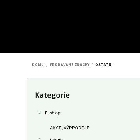
Přejít
na
obsah
DOMŮ
/
PRODÁVANÉ ZNAČKY
/
OSTATNÍ
P
o
Kategorie
Přeskočit
kategorie
s
E-shop
t
AKCE, VÝPRODEJE
r