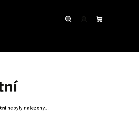
Hledat
Přihlášení
Nákupní
košík
tní
tní
nebyly nalezeny...