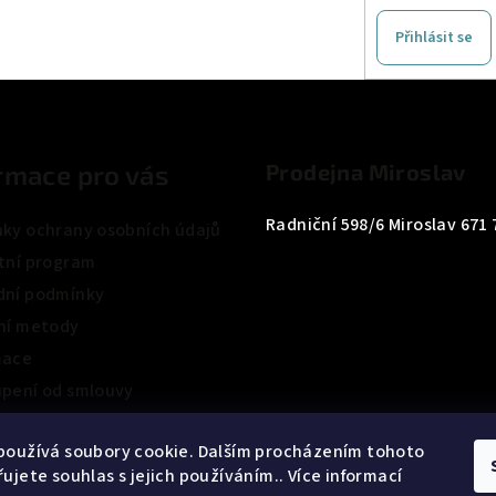
Přihlásit se
rmace pro vás
Prodejna Miroslav
Radniční 598/6 Miroslav 671 
ky ochrany osobních údajů
tní program
ní podmínky
ní metody
mace
pení od smlouvy
ení obchodu
používá soubory cookie. Dalším procházením tohoto
ujete souhlas s jejich používáním.. Více informací