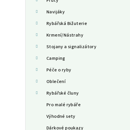
a
Pruty
n
Navijáky
n
Rybářská Bižuterie
í
Krmení/Nástrahy
p
Stojany a signalizátory
a
Camping
n
Péče o ryby
e
Oblečení
l
Rybářské čluny
Pro malé rybáře
Výhodné sety
Dárkové poukazy