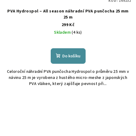
KÓD:
149232
PVA Hydrospol – All season náhradní PVA punčocha 25 mm
25 m
299 Kč
Skladem
(4 ks)
Do košíku
Celoroční náhradní PVA punčocha Hydrospol o průměru 25 mm v
návinu 25 m je vyrobena z hustého micro-meshe z japonských
PVA vláken, který zajišťuje pevnost při...