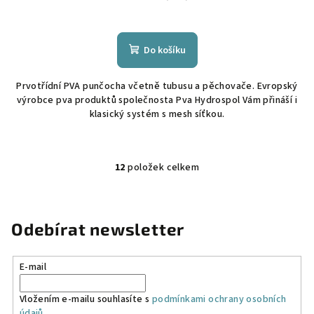
Do košíku
Prvotřídní PVA punčocha včetně tubusu a pěchovače. Evropský
výrobce pva produktů společnosta Pva Hydrospol Vám přináší i
klasický systém s mesh síťkou.
12
položek celkem
O
v
l
á
Odebírat newsletter
d
a
E-mail
c
í
Vložením e-mailu souhlasíte s
podmínkami ochrany osobních
p
údajů