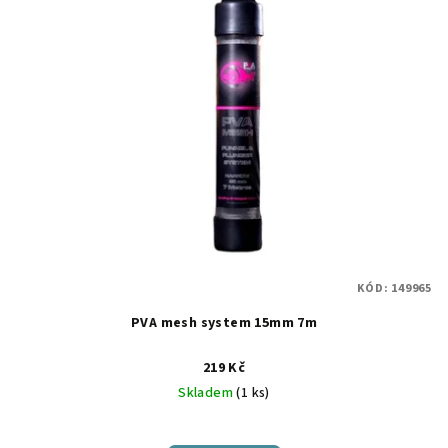
r
p
o
i
d
s
u
p
k
r
t
o
ů
d
u
k
t
KÓD:
149965
ů
PVA mesh system 15mm 7m
219 Kč
Skladem
(1 ks)