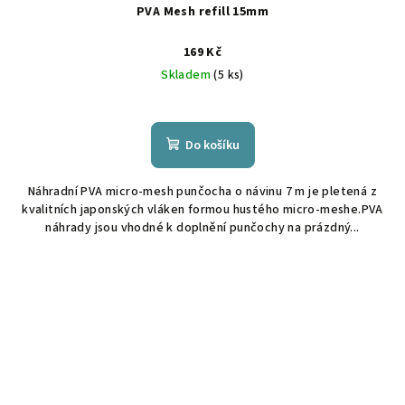
PVA Mesh refill 15mm
169 Kč
Skladem
(5 ks)
Do košíku
Náhradní PVA micro-mesh punčocha o návinu 7 m je pletená z
kvalitních japonských vláken formou hustého micro-meshe.PVA
náhrady jsou vhodné k doplnění punčochy na prázdný...