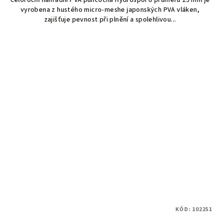
Celoroční náhradní PVA punčocha Hydrospol o průměru 25 mm je
vyrobena z hustého micro-meshe japonských PVA vláken,
zajišťuje pevnost při plnění a spolehlivou...
KÓD:
102251