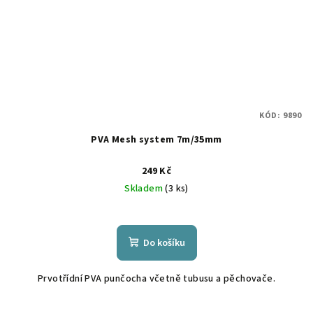
KÓD:
9890
PVA Mesh system 7m/35mm
249 Kč
Skladem
(3 ks)
Do košíku
Prvotřídní PVA punčocha včetně tubusu a pěchovače.