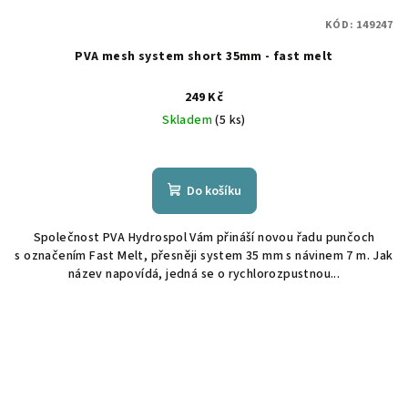
KÓD:
149247
PVA mesh system short 35mm - fast melt
249 Kč
Skladem
(5 ks)
Do košíku
Společnost PVA Hydrospol Vám přináší novou řadu punčoch
s označením Fast Melt, přesněji system 35 mm s návinem 7 m. Jak
název napovídá, jedná se o rychlorozpustnou...