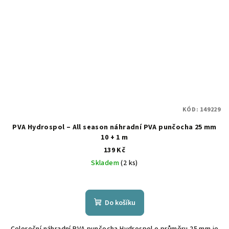
KÓD:
149229
PVA Hydrospol – All season náhradní PVA punčocha 25 mm
10 + 1 m
139 Kč
Skladem
(2 ks)
Do košíku