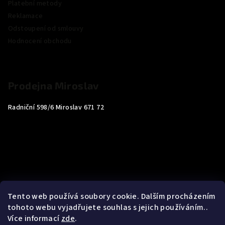
Platební metody
Reklamace
Odstoupení od smlouvy
Hodnocení obchodu
Prodejna Miroslav
Radniční 598/6 Miroslav 671 72
Tento web používá soubory cookie. Dalším procházením
tohoto webu vyjadřujete souhlas s jejich používáním..
Více informací
zde
.