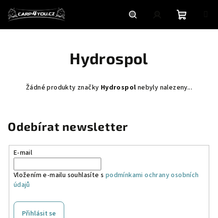
Přejít
na
obsah
Nákupní
Hledat
Přihlášení
Hydrospol
košík
Žádné produkty značky
Hydrospol
nebyly nalezeny...
Odebírat newsletter
E-mail
Vložením e-mailu souhlasíte s
podmínkami ochrany osobních
údajů
Přihlásit se