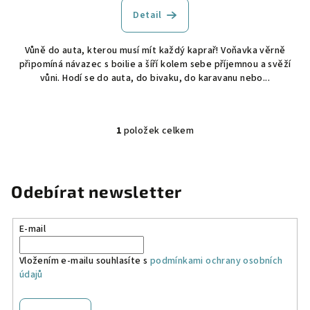
Detail
Vůně do auta, kterou musí mít každý kaprař! Voňavka věrně
připomíná návazec s boilie a šíří kolem sebe příjemnou a svěží
vůni. Hodí se do auta, do bivaku, do karavanu nebo...
1
položek celkem
O
v
l
á
Odebírat newsletter
d
a
E-mail
c
í
Vložením e-mailu souhlasíte s
podmínkami ochrany osobních
p
údajů
r
v