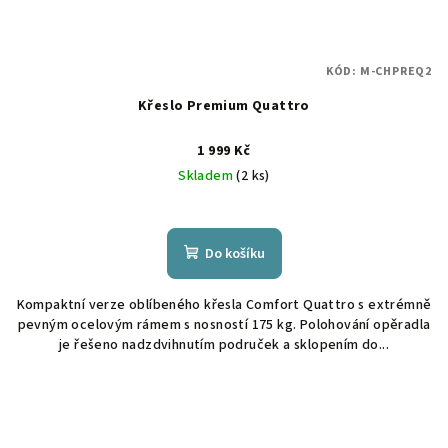
KÓD:
M-CHPREQ2
Křeslo Premium Quattro
1 999 Kč
Skladem
(2 ks)
Do košíku
Kompaktní verze oblíbeného křesla Comfort Quattro s extrémně
pevným ocelovým rámem s nosností 175 kg. Polohování opěradla
je řešeno nadzdvihnutím područek a sklopením do...