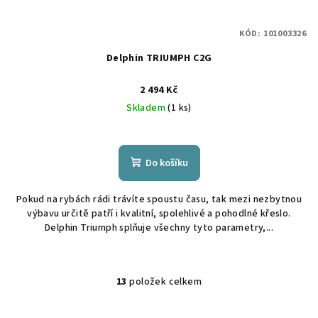
KÓD:
101003326
Delphin TRIUMPH C2G
2 494 Kč
Skladem
(1 ks)
Do košíku
Pokud na rybách rádi trávíte spoustu času, tak mezi nezbytnou
výbavu určitě patří i kvalitní, spolehlivé a pohodlné křeslo.
Delphin Triumph splňuje všechny tyto parametry,...
13
položek celkem
O
v