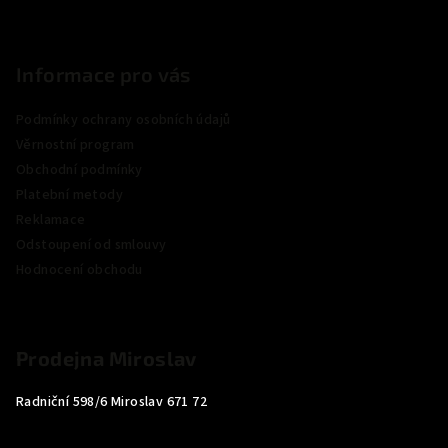
Informace pro vás
Podmínky ochrany osobních údajů
Věrnostní program
Obchodní podmínky
Platební metody
Reklamace
Odstoupení od smlouvy
Hodnocení obchodu
Prodejna Miroslav
Radniční 598/6 Miroslav 671 72