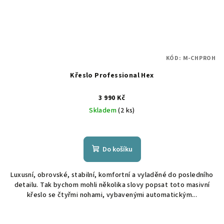
KÓD:
M-CHPROH
Křeslo Professional Hex
3 990 Kč
Skladem
(2 ks)
Do košíku
Luxusní, obrovské, stabilní, komfortní a vyladěné do posledního
detailu. Tak bychom mohli několika slovy popsat toto masivní
křeslo se čtyřmi nohami, vybavenými automatickým...