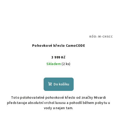
KÓD:
M-CHSCC
Pohovkové křeslo CamoCODE
3 999 Kč
Skladem
(2 ks)
Do košíku
Toto polohovatelné pohovkové křeslo od značky Mivardi
představuje absolutní vrchol luxusu a pohodlí během pobytu u
vody a nejen tam.