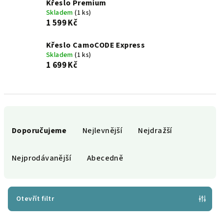
Křeslo Premium
Skladem
(1 ks)
1 599 Kč
Křeslo CamoCODE Express
Skladem
(1 ks)
1 699 Kč
Ř
a
Doporučujeme
Nejlevnější
Nejdražší
z
e
Nejprodávanější
Abecedně
n
í
p
Otevřít filtr
r