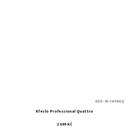
KÓD:
M-CHPROQ
Křeslo Professional Quattro
2 699 Kč