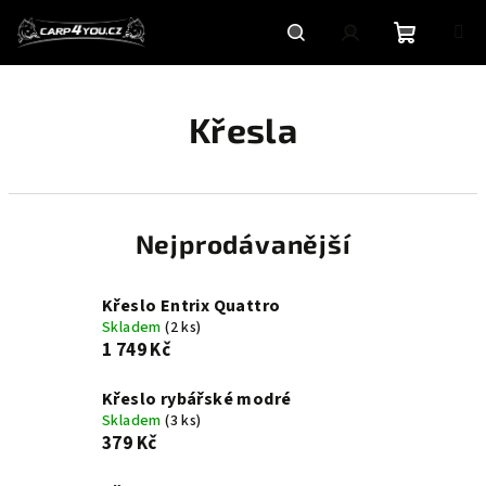
Přejít
na
obsah
Nákupní
Hledat
Přihlášení
Křesla
košík
Nejprodávanější
Křeslo Entrix Quattro
Skladem
(2 ks)
1 749 Kč
Křeslo rybářské modré
Skladem
(3 ks)
379 Kč