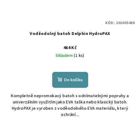
KÓD:
101005488
Voděodolný batoh Delphin HydroPAX
464 Kč
Skladem
(1 ks)
Do košíku
Kompletně nepromokavý batoh s odnímatelnými popruhy a
univerzálním využitím jako EVA taška nebo klasický batoh.
HydroPAX je vyroben z voděodolného EVA materiálu, který
ochrání...