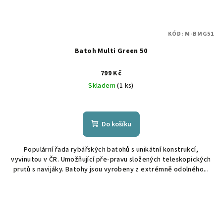
KÓD:
M-BMG51
Batoh Multi Green 50
799 Kč
Skladem
(1 ks)
Do košíku
Populární řada rybářských batohů s unikátní konstrukcí,
vyvinutou v ČR. Umožňující pře-pravu složených teleskopických
prutů s navijáky. Batohy jsou vyrobeny z extrémně odolného...