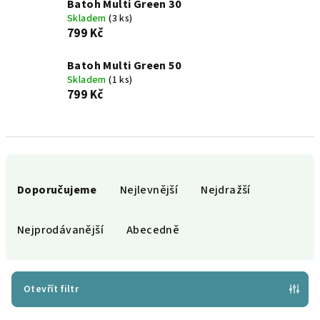
Batoh Multi Green 30
Skladem
(3 ks)
799 Kč
Batoh Multi Green 50
Skladem
(1 ks)
799 Kč
Ř
a
Doporučujeme
Nejlevnější
Nejdražší
z
e
Nejprodávanější
Abecedně
n
í
p
Otevřít filtr
r