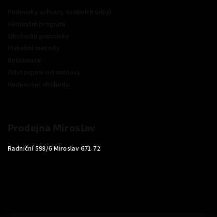
Podmínky ochrany osobních údajů
Věrnostní program
Obchodní podmínky
Platební metody
Reklamace
Odstoupení od smlouvy
Hodnocení obchodu
Prodejna Miroslav
Radniční 598/6 Miroslav 671 72