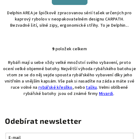
Delphin AREA je špičkově zpracovanou sérií tašek určených pro
kaprový rybolov v neopakovatelném designu CARPATH.
Bezvadné šití, silné zipy, ergonomické střihy. To je Delphin...
9
položek celkem
O
v
Rybáři mají u sebe vždy velké množství svého vybavení, proto
l
ocení velké objemné batohy. Největší výhoda rybářského batohu je
á
vtom ze se do něj vejde spousta rybářského vybavení díky jeho
d
vnitřním a vnějším kapsám. Vše pak si nasadíte na záda a máte své
a
ruce volné na
rybářské křesílko
, nebo
tašku
. Velmi oblíbené
rybářské batohy jsou od známé firmy
Mivardi
.
c
í
p
r
Odebírat newsletter
v
k
y
E-mail