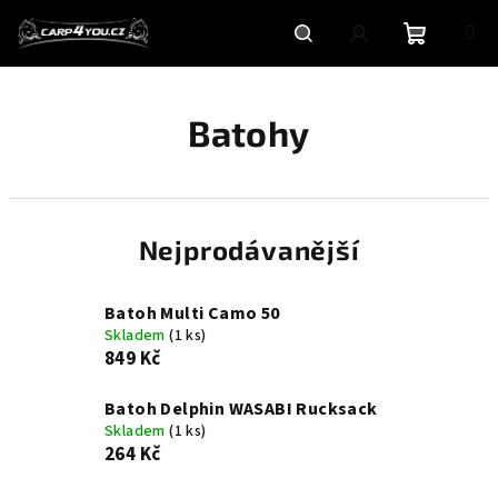
Přejít
na
obsah
Nákupní
Hledat
Přihlášení
Batohy
košík
Nejprodávanější
Batoh Multi Camo 50
Skladem
(1 ks)
849 Kč
Batoh Delphin WASABI Rucksack
Skladem
(1 ks)
264 Kč