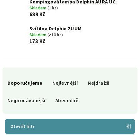
Kempingová lampa Delphin AURA UC
Skladem
(1 ks)
689 Kč
Svítilna Delphin ZUUM
Skladem
(>10 ks)
173 Kč
Ř
a
Doporučujeme
Nejlevnější
Nejdražší
z
e
Nejprodávanější
Abecedně
n
í
p
Otevřít filtr
r