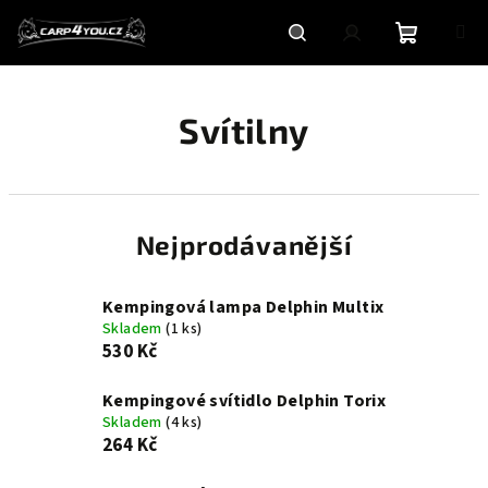
Přejít
na
obsah
Nákupní
Hledat
Přihlášení
Svítilny
košík
Nejprodávanější
Kempingová lampa Delphin Multix
Skladem
(1 ks)
530 Kč
Kempingové svítidlo Delphin Torix
Skladem
(4 ks)
264 Kč