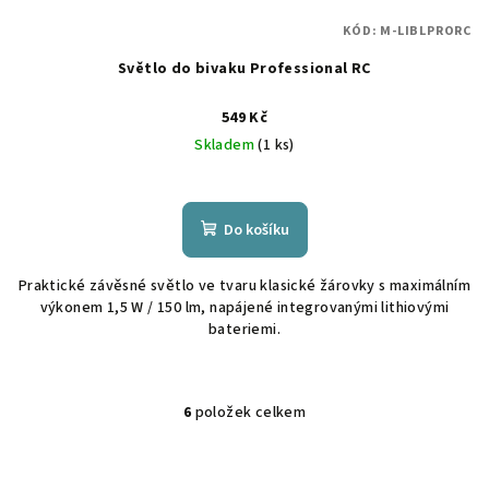
KÓD:
M-LIBLPRORC
Světlo do bivaku Professional RC
549 Kč
Skladem
(1 ks)
Do košíku
Praktické závěsné světlo ve tvaru klasické žárovky s maximálním
výkonem 1,5 W / 150 lm, napájené integrovanými lithiovými
bateriemi.
6
položek celkem
O
v
l