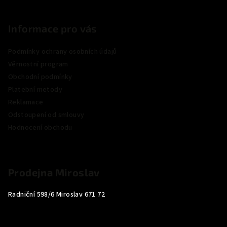
Informace pro vás
Podmínky ochrany osobních údajů
Věrnostní program
Obchodní podmínky
Platební metody
Reklamace
Odstoupení od smlouvy
Hodnocení obchodu
Prodejna Miroslav
Radniční 598/6 Miroslav 671 72