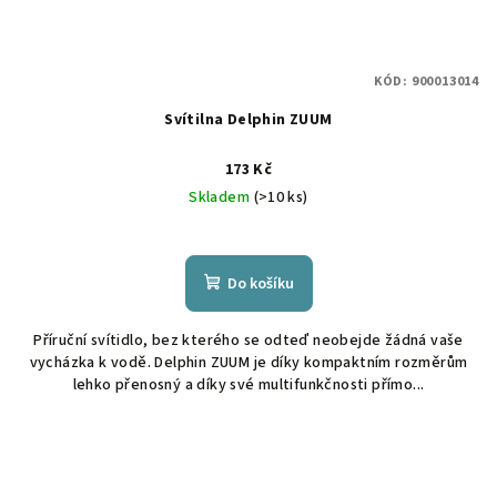
KÓD:
900013014
Svítilna Delphin ZUUM
173 Kč
Skladem
(>10 ks)
Do košíku
Příruční svítidlo, bez kterého se odteď neobejde žádná vaše
vycházka k vodě. Delphin ZUUM je díky kompaktním rozměrům
lehko přenosný a díky své multifunkčnosti přímo...