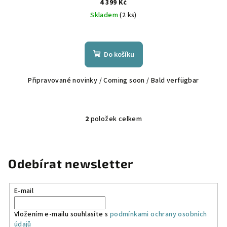
4 399 Kč
Skladem
(2 ks)
Do košíku
Připravované novinky / Coming soon / Bald verfügbar
2
položek celkem
O
v
l
á
Odebírat newsletter
d
a
E-mail
c
í
Vložením e-mailu souhlasíte s
podmínkami ochrany osobních
p
údajů