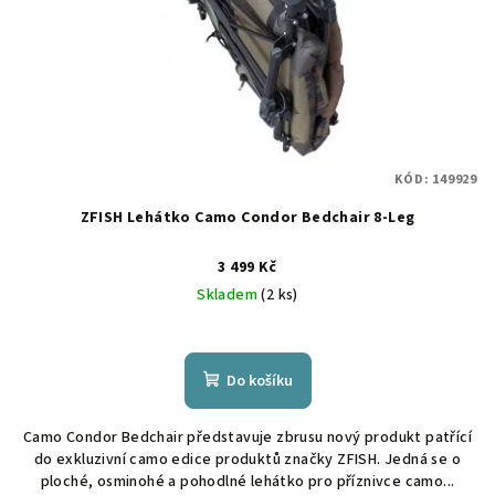
r
o
d
u
k
t
KÓD:
149929
ů
ZFISH Lehátko Camo Condor Bedchair 8-Leg
3 499 Kč
Skladem
(2 ks)
Do košíku
Camo Condor Bedchair představuje zbrusu nový produkt patřící
do exkluzivní camo edice produktů značky ZFISH. Jedná se o
ploché, osminohé a pohodlné lehátko pro příznivce camo...