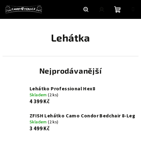
Přejít
na
obsah
Nákupní
Hledat
Přihlášení
Lehátka
košík
Nejprodávanější
Lehátko Professional Hex8
Skladem
(2 ks)
4 399 Kč
ZFISH Lehátko Camo Condor Bedchair 8-Leg
Skladem
(2 ks)
3 499 Kč