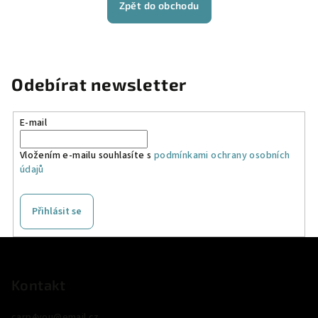
Zpět do obchodu
Odebírat newsletter
E-mail
Vložením e-mailu souhlasíte s
podmínkami ochrany osobních
údajů
Přihlásit se
Z
á
p
Kontakt
a
carp4you
@
email.cz