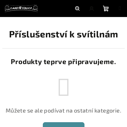
Přejít
na
obsah
Nákupní
Hledat
Přihlášení
Příslušenství k svítilnám
košík
Produkty teprve připravujeme.
Můžete se ale podívat na ostatní kategorie.