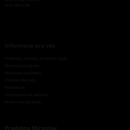
t
420776845395
í
Informace pro vás
Podmínky ochrany osobních údajů
Věrnostní program
Obchodní podmínky
Platební metody
Reklamace
Odstoupení od smlouvy
Hodnocení obchodu
Prodejna Miroslav