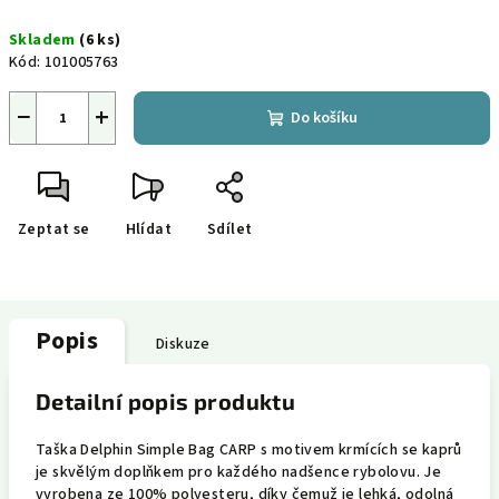
Měrná
Skladem
(6 ks)
cena:
Kód:
101005763
−
+
Do košíku
Zeptat se
Hlídat
Sdílet
Popis
Diskuze
Detailní popis produktu
Taška Delphin Simple Bag CARP s motivem krmících se kaprů
je skvělým doplňkem pro každého nadšence rybolovu. Je
vyrobena ze 100% polyesteru, díky čemuž je lehká, odolná