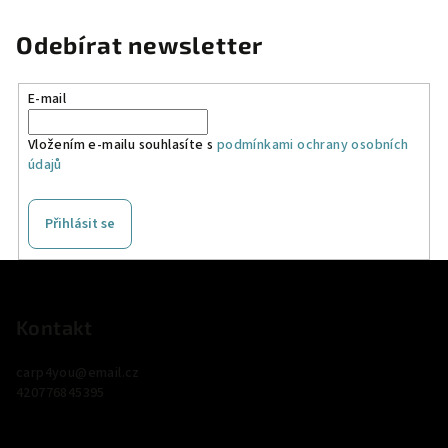
Odebírat newsletter
E-mail
Vložením e-mailu souhlasíte s
podmínkami ochrany osobních
údajů
Přihlásit se
Z
á
p
Kontakt
a
carp4you
@
email.cz
t
420776845395
í