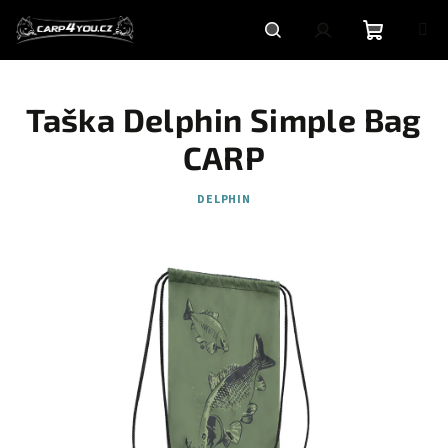
Přejít
na
obsah
Nákupní
Hledat
Přihlášení
Taška Delphin Simple Bag
košík
CARP
DELPHIN