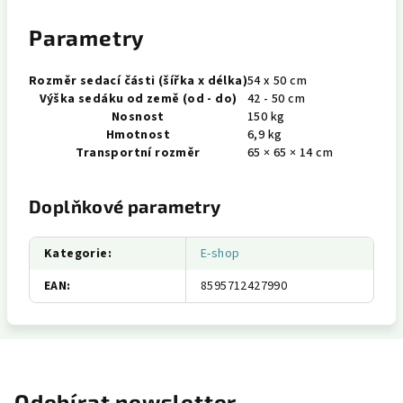
Parametry
Rozměr sedací části (šířka x délka)
54 x 50 cm
Výška sedáku od země (od - do)
42 - 50 cm
Nosnost
150 kg
Hmotnost
6,9 kg
Transportní rozměr
65 × 65 × 14 cm
Doplňkové parametry
Kategorie
:
E-shop
EAN
:
8595712427990
Odebírat newsletter