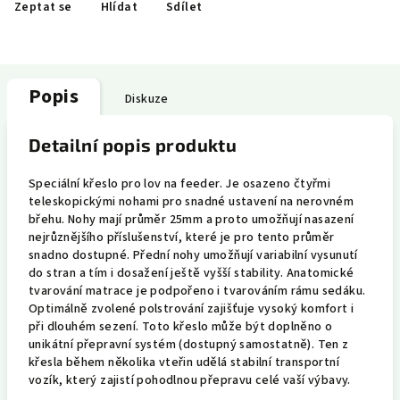
Zeptat se
Hlídat
Sdílet
Popis
Diskuze
Detailní popis produktu
Speciální křeslo pro lov na feeder. Je osazeno čtyřmi
teleskopickými nohami pro snadné ustavení na nerovném
břehu. Nohy mají průměr 25mm a proto umožňují nasazení
nejrůznějšího příslušenství, které je pro tento průměr
snadno dostupné. Přední nohy umožňují variabilní vysunutí
do stran a tím i dosažení ještě vyšší stability. Anatomické
tvarování matrace je podpořeno i tvarováním rámu sedáku.
Optimálně zvolené polstrování zajišťuje vysoký komfort i
při dlouhém sezení. Toto křeslo může být doplněno o
unikátní přepravní systém (dostupný samostatně). Ten z
křesla během několika vteřin udělá stabilní transportní
vozík, který zajistí pohodlnou přepravu celé vaší výbavy.