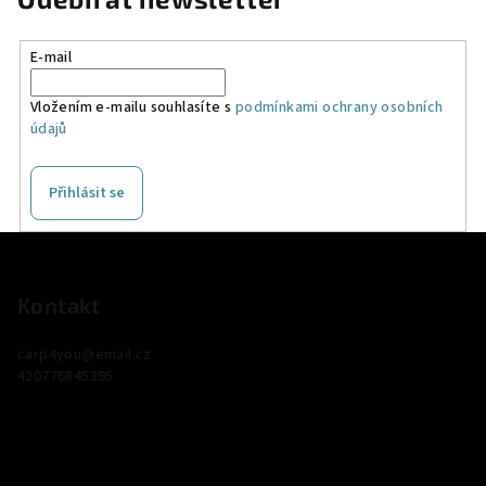
E-mail
Vložením e-mailu souhlasíte s
podmínkami ochrany osobních
údajů
Přihlásit se
Z
á
p
Kontakt
a
carp4you
@
email.cz
t
420776845395
í