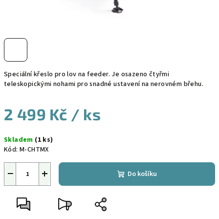
Speciální křeslo pro lov na feeder. Je osazeno čtyřmi
teleskopickými nohami pro snadné ustavení na nerovném břehu.
2 499 Kč
/ ks
Měrná
Skladem
(1 ks)
cena:
Kód:
M-CHTMX
−
+
Do košíku