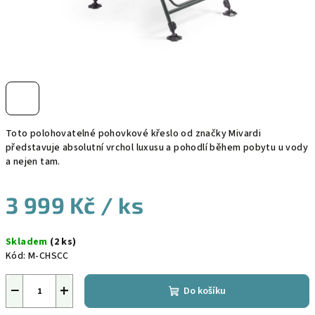
Toto polohovatelné pohovkové křeslo od značky Mivardi
představuje absolutní vrchol luxusu a pohodlí během pobytu u vody
a nejen tam.
3 999 Kč
/ ks
Měrná
Skladem
(2 ks)
cena:
Kód:
M-CHSCC
−
+
Do košíku