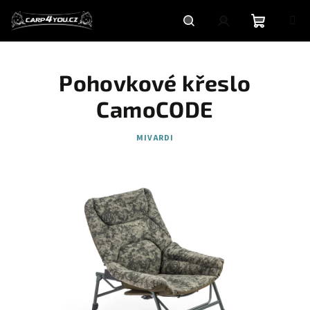
Přejít
na
obsah
Nákupní
Hledat
Přihlášení
Pohovkové křeslo
košík
CamoCODE
MIVARDI