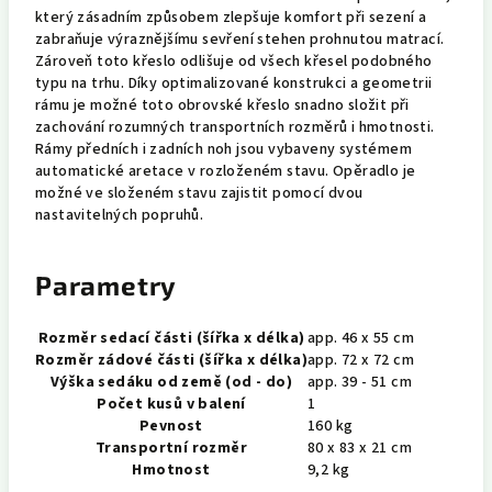
který zásadním způsobem zlepšuje komfort při sezení a
zabraňuje výraznějšímu sevření stehen prohnutou matrací.
Zároveň toto křeslo odlišuje od všech křesel podobného
typu na trhu. Díky optimalizované konstrukci a geometrii
rámu je možné toto obrovské křeslo snadno složit při
zachování rozumných transportních rozměrů i hmotnosti.
Rámy předních i zadních noh jsou vybaveny systémem
automatické aretace v rozloženém stavu. Opěradlo je
možné ve složeném stavu zajistit pomocí dvou
nastavitelných popruhů.
Parametry
Rozměr sedací části (šířka x délka)
app. 46 x 55 cm
Rozměr zádové části (šířka x délka)
app. 72 x 72 cm
Výška sedáku od země (od - do)
app. 39 - 51 cm
Počet kusů v balení
1
Pevnost
160 kg
Transportní rozměr
80 x 83 x 21 cm
Hmotnost
9,2 kg