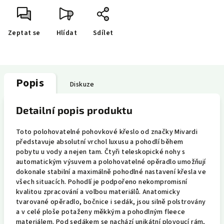
Zeptat se
Hlídat
Sdílet
Popis
Diskuze
Detailní popis produktu
Toto polohovatelné pohovkové křeslo od značky Mivardi
představuje absolutní vrchol luxusu a pohodlí během
pobytu u vody a nejen tam. Čtyři teleskopické nohy s
automatickým výsuvem a polohovatelné opěradlo umožňují
dokonale stabilní a maximálně pohodlné nastavení křesla ve
všech situacích. Pohodlí je podpořeno nekompromisní
kvalitou zpracování a volbou materiálů. Anatomicky
tvarované opěradlo, bočnice i sedák, jsou silně polstrovány
a v celé ploše potaženy měkkým a pohodlným fleece
materiálem. Pod sedákem se nachází unikátní plovoucí rám,