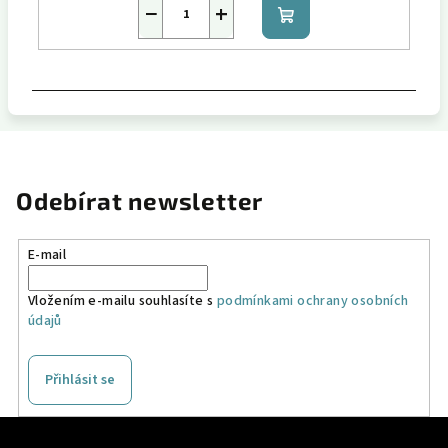
−
+
Do
košíku
Odebírat newsletter
E-mail
Vložením e-mailu souhlasíte s
podmínkami ochrany osobních
údajů
Přihlásit se
Z