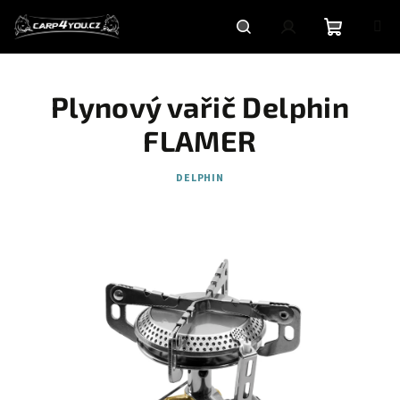
Přejít
na
obsah
Nákupní
Hledat
Přihlášení
Plynový vařič Delphin
košík
FLAMER
DELPHIN