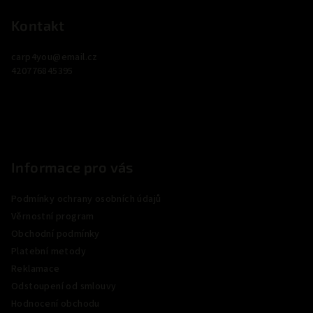
á
p
Kontakt
a
carp4you
@
email.cz
t
420776845395
í
Informace pro vás
Podmínky ochrany osobních údajů
Věrnostní program
Obchodní podmínky
Platební metody
Reklamace
Odstoupení od smlouvy
Hodnocení obchodu