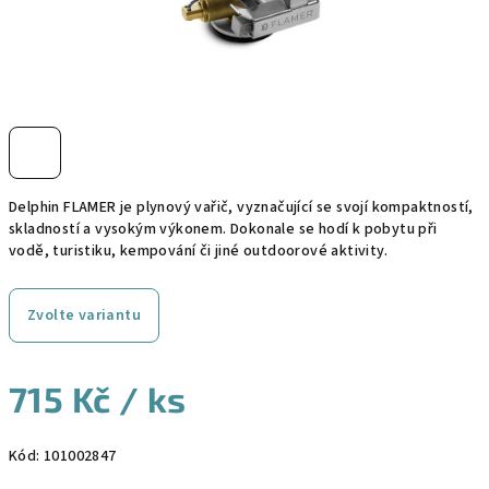
Delphin FLAMER je plynový vařič, vyznačující se svojí kompaktností,
skladností a vysokým výkonem. Dokonale se hodí k pobytu při
vodě, turistiku, kempování či jiné outdoorové aktivity.
Zvolte variantu
715 Kč
/ ks
Měrná
Kód:
101002847
cena: