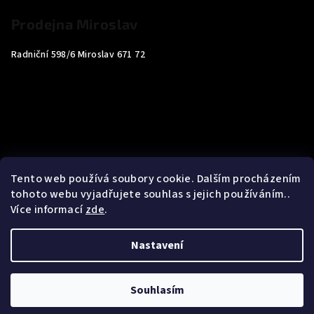
Prodejna Miroslav
Radniční 598/6 Miroslav 671 72
Tento web používá soubory cookie. Dalším procházením
tohoto webu vyjadřujete souhlas s jejich používáním..
Více informací
zde
.
Nastavení
Copyright 2026
Carp4You
. Všechna práva vyhrazena.
Souhlasím
Vytvořil Shoptet