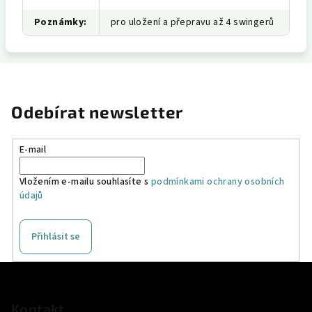
Poznámky
:
pro uložení a přepravu až 4 swingerů
Odebírat newsletter
E-mail
Vložením e-mailu souhlasíte s
podmínkami ochrany osobních
údajů
Přihlásit se
Z
á
p
Kontakt