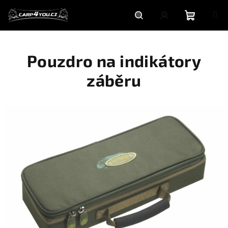
Přejít
na
obsah
Nákupní
Hledat
Přihlášení
Pouzdro na indikátory
košík
záběru