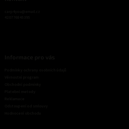
a
carp4you
@
email.cz
t
420776845395
í
Informace pro vás
Podmínky ochrany osobních údajů
Věrnostní program
Obchodní podmínky
Platební metody
Reklamace
Odstoupení od smlouvy
Hodnocení obchodu