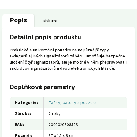
Popis
Diskuze
Detailní popis produktu
Praktické a univerzální pouzdro na nejrůznější typy
swingerů a jiných signalizátorů záběru. Umožňuje bezpečné
uložení čtyř signalizátorů, ale je možné v něm přepravovat i
sadu dvou signalizátorů a dvou elektronických hlásičů.
Doplňkové parametry
Kategorie
:
Tašky, batohy a pouzdra
Záruka
:
2 roky
EAN
:
2000020808523
Rozměr
:
37 x 15 x 9 cm