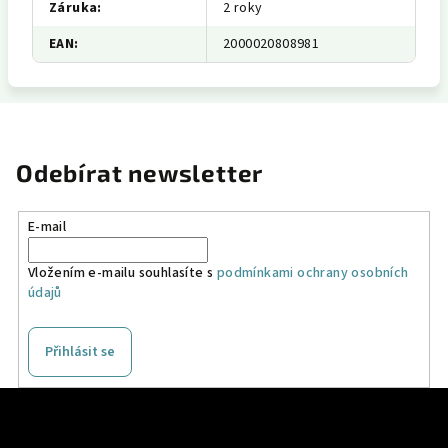
Záruka
:
2 roky
EAN
:
2000020808981
Odebírat newsletter
E-mail
Vložením e-mailu souhlasíte s
podmínkami ochrany osobních
údajů
Přihlásit se
Z
á