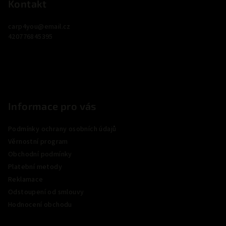
p
Kontakt
a
carp4you
@
email.cz
t
420776845395
í
Informace pro vás
Podmínky ochrany osobních údajů
Věrnostní program
Obchodní podmínky
Platební metody
Reklamace
Odstoupení od smlouvy
Hodnocení obchodu