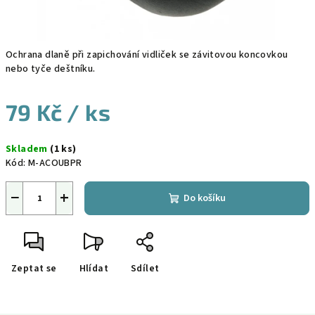
Ochrana dlaně při zapichování vidliček se závitovou koncovkou
nebo tyče deštníku.
79 Kč
/ ks
Měrná
Skladem
(1 ks)
cena:
Kód:
M-ACOUBPR
−
+
Do košíku
Zeptat se
Hlídat
Sdílet