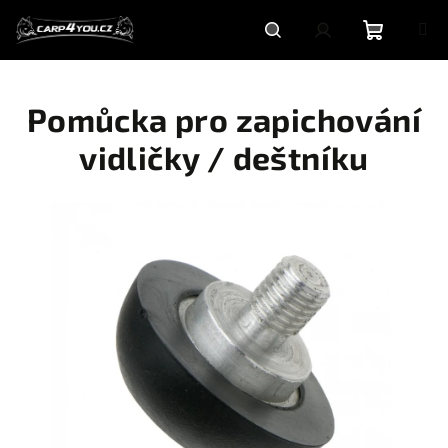
Přejít
na
obsah
Nákupní
Hledat
Přihlášení
Pomůcka pro zapichování
košík
vidličky / deštníku