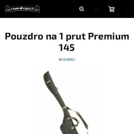
Přejít
na
obsah
Nákupní
Hledat
Přihlášení
Pouzdro na 1 prut Premium
košík
145
MIVARDI