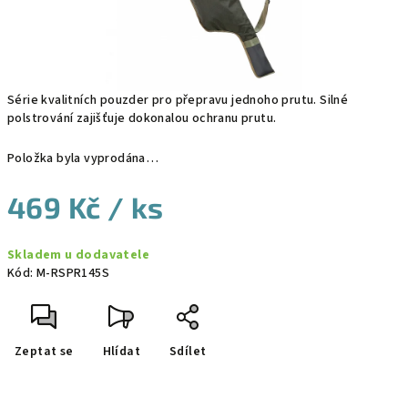
Série kvalitních pouzder pro přepravu jednoho prutu. Silné
polstrování zajišťuje dokonalou ochranu prutu.
Položka byla vyprodána…
469 Kč
/ ks
Měrná
Skladem u dodavatele
cena:
Kód:
M-RSPR145S
Zeptat se
Hlídat
Sdílet