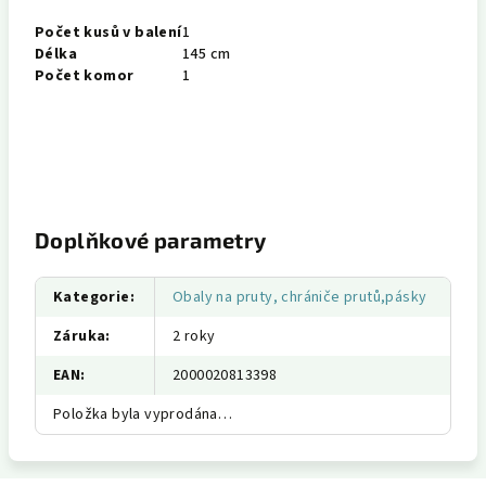
Počet kusů v balení
1
Délka
145 cm
Počet komor
1
Doplňkové parametry
Kategorie
:
Obaly na pruty, chrániče prutů,pásky
Záruka
:
2 roky
EAN
:
2000020813398
Položka byla vyprodána…