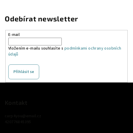
Odebírat newsletter
E-mail
Vložením e-mailu souhlasíte s
podmínkami ochrany osobních
údajů
Přihlásit se
Z
á
p
Kontakt
a
carp4you
@
email.cz
t
420776845395
í