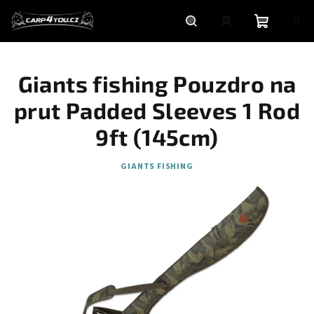
Přejít
na
obsah
Nákupní
Hledat
Přihlášení
Giants fishing Pouzdro na
košík
prut Padded Sleeves 1 Rod
9ft (145cm)
GIANTS FISHING