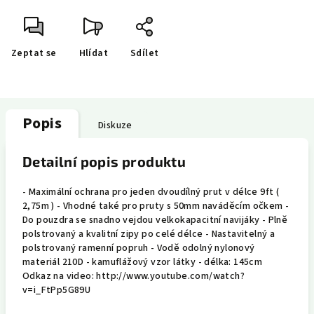
Zeptat se
Hlídat
Sdílet
Popis
Diskuze
Detailní popis produktu
- Maximální ochrana pro jeden dvoudílný prut v délce 9ft (
2,75m ) - Vhodné také pro pruty s 50mm naváděcím očkem -
Do pouzdra se snadno vejdou velkokapacitní navijáky - Plně
polstrovaný a kvalitní zipy po celé délce - Nastavitelný a
polstrovaný ramenní popruh - Vodě odolný nylonový
materiál 210D - kamuflážový vzor látky - délka: 145cm
Odkaz na video: http://www.youtube.com/watch?
v=i_FtPp5G89U