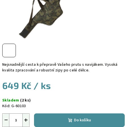
Nejsnadnější cesta k přepravě Vašeho prutu s navijákem. Vysoká
kvalita zpracování a robustní zipy po celé délce.
649 Kč
/ ks
Měrná
Skladem
(2 ks)
cena:
Kód:
G-60103
−
+
Do košíku