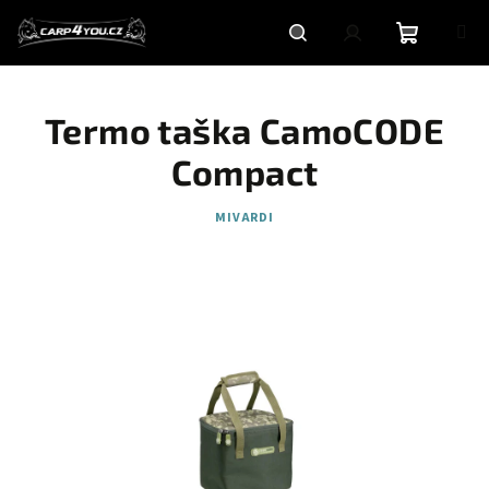
Přejít
na
obsah
Nákupní
Hledat
Přihlášení
Termo taška CamoCODE
košík
Compact
MIVARDI